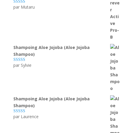
par Mutaru
Note
4
sur
5
Shampoing Aloe Jojoba (Aloe Jojoba
Shampoo)
par Sylvie
Note
5
sur 5
Shampoing Aloe Jojoba (Aloe Jojoba
Shampoo)
par Laurence
Note
5
sur 5