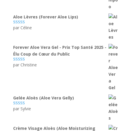
Aloe Lèvres (Forever Aloe Lips)
par Céline
Note
5
sur 5
Forever Aloe Vera Gel - Prix Top Santé 2025 -
Élu Coup de Cœur du Public
par Christine
Note
5
sur 5
Gelée Aloès (Aloe Vera Gelly)
par Sylvie
Note
5
sur 5
Crème Visage Aloès (Aloe Moisturizing