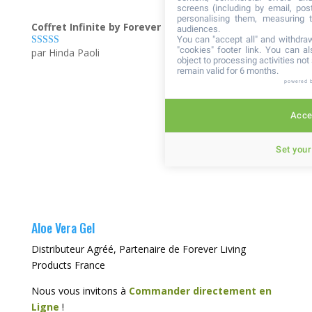
screens (including by email, pos
personalising them, measuring t
Coffret Infinite by Forever
audiences.
You can "accept all" and withdraw
"cookies" footer link
. You can al
par Hinda Paoli
Note
5
sur 5
object to processing activities no
remain valid for 6 months.
powered 
Accep
Set your
Aloe Vera Gel
Distributeur Agréé, Partenaire de Forever Living
Products France
Nous vous invitons à
Commander directement en
Ligne
!