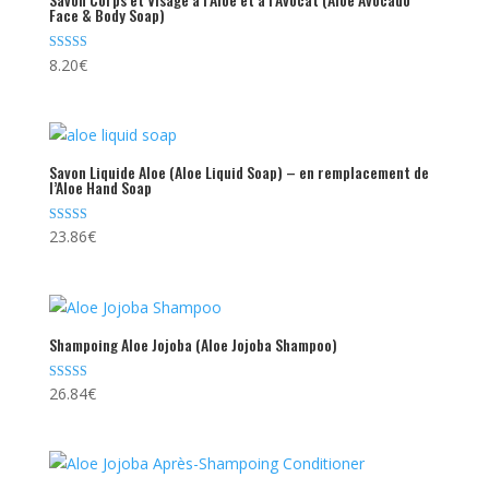
Face & Body Soap)
Note
8.20
€
5.00
sur 5
Savon Liquide Aloe (Aloe Liquid Soap) – en remplacement de
l’Aloe Hand Soap
Note
23.86
€
4.83
sur 5
Shampoing Aloe Jojoba (Aloe Jojoba Shampoo)
Note
26.84
€
4.79
sur 5