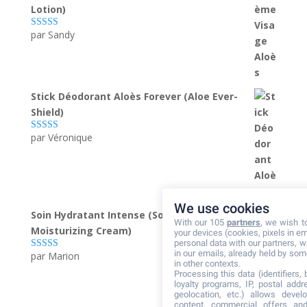
Lotion)
par Sandy
Note
5
sur 5
Stick Déodorant Aloès Forever (Aloe Ever-
Shield)
par Véronique
Note
5
sur 5
We use cookies
Soin Hydratant Intense (Sonya Deep
With our 105
partners
, we wish t
Moisturizing Cream)
your devices (cookies, pixels in em
personal data with our partners, w
in our emails, already held by some
par Marion
Note
5
sur 5
in other contexts.
Processing this data (identifiers,
loyalty programs, IP, postal add
geolocation, etc.) allows devel
content, commercial offers an