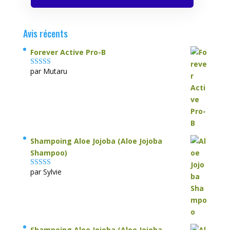
Avis récents
Forever Active Pro-B
par Mutaru
Note
4
sur
5
Shampoing Aloe Jojoba (Aloe Jojoba
Shampoo)
par Sylvie
Note
5
sur 5
Shampoing Aloe Jojoba (Aloe Jojoba