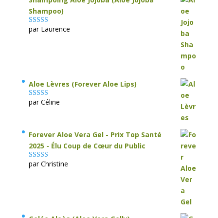
Shampoo)
par Laurence
Note
5
sur 5
Aloe Lèvres (Forever Aloe Lips)
par Céline
Note
5
sur 5
Forever Aloe Vera Gel - Prix Top Santé
2025 - Élu Coup de Cœur du Public
par Christine
Note
5
sur 5