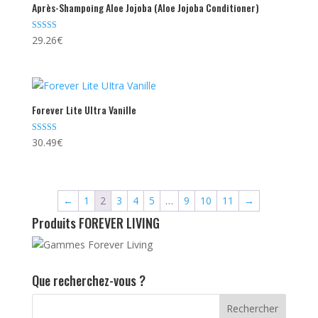
Après-Shampoing Aloe Jojoba (Aloe Jojoba Conditioner)
Note
29.26
€
4.78
sur 5
Forever Lite Ultra Vanille
Note
30.49
€
4.29
sur 5
←
1
2
3
4
5
…
9
10
11
→
Produits FOREVER LIVING
Que recherchez-vous ?