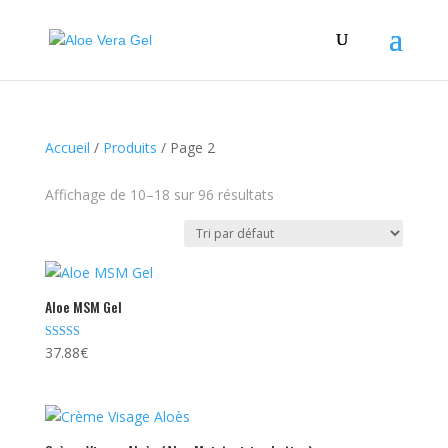
Accueil
/
Produits
/ Page 2
Affichage de 10–18 sur 96 résultats
Aloe MSM Gel
Note
37.88
€
4.50
sur 5