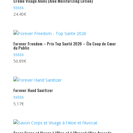
Crème Visage Aloès (Aloe Moisturizing Lotion)
Note
24.40
€
4.73
sur 5
Forever Freedom – Prix Top Santé 2026 – Élu Coup de Cœur
du Public
Note
50.89
€
4.54
sur 5
Forever Hand Sanitizer
Note
5.17
€
4.80
sur 5
Savon Corps et Visage à l’Aloe et à l’Avocat (Aloe Avocado