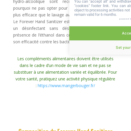
hydro-alcoolique sont recommandée par l’OMS,
You can "accept all" and withdraw
"cookies" footer link
. You can al
pourquoi ne pas opter pour un produit plus rapide et
object to processing activities no
plus efficace que le lavage avec de l’eau et du savon ?
remain valid for 6 months.
powered 
Le Forever Hand Sanitizer est à la fois un nettoyant et
un désinfectant sans déssécher vos mains. La
Accep
présence de l’éthanol dans ce flacon de 60ml garantit
son efficacité contre les bactéries et les rhumes.
Set your
Les compléments alimentaires doivent être utilisés
dans le cadre d’un mode de vie sain et ne pas se
substituer à une alimentation variée et équilibrée. Pour
votre santé, pratiquez une activité physique régulière
:
https://www.mangerbouger.fr/