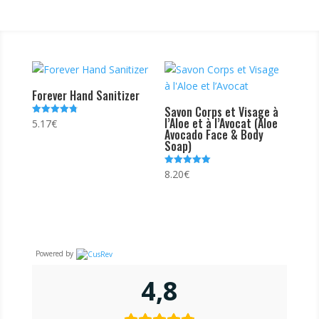
Forever Hand Sanitizer
Savon Corps et Visage à
l’Aloe et à l’Avocat (Aloe
5.17
€
Note
4.80
Avocado Face & Body
sur 5
Soap)
8.20
€
Note
5.00
sur 5
Powered by
4,8