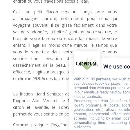
endroit où vous n’avez pas accès à l’eau.
C’est un petit flacon verseur, conçu pour vous
accompagner partout, notamment pour ceux qui
voyagent souvent. Il se glisse facilement dans votre
sac de randonnée, la boîte à gants de votre voiture, le
tiroir de votre bureau ou encore la trousse de votre
enfant. Il agit en moins d’une minute, le temps que
vous le remettiez dans votre sac, sans que vous
sentiez une sensation de tiraillement ou de
dessèchement de la peau. En ce qui concerne son
We use co
efficacité, il agit sur presque tous les micro-organismes
et élimine 99.9 % des bactéries.
With our 105
partners
, we wish t
your devices (cookies, pixels in em
personal data with our partners, w
in our emails, already held by some
La friction Hand Sanitizer adoucit les mains grâce à
in other contexts.
l’apport d’Aloe Vera et de Miel. Grâce aux parfums
Processing this data (identifiers,
loyalty programs, IP, postal add
citron et lavande, le Forever Hand Sanitizer vous
geolocation, etc.) allows devel
permet de vous sentir bien pendant toute la journée.
content, commercial offers an
screens (including by email, pos
personalising them, measuring t
Comme pratiquer l’hygiène des mains par friction
audiences.