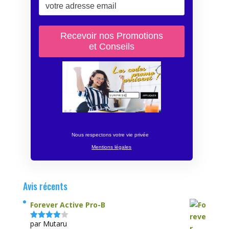
Nous respectons votre vie privée
Mentions légales
Avis récents
Forever Active Pro-B
par Mutaru
Note
4