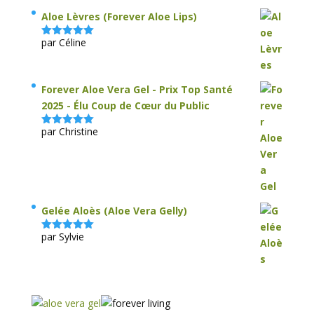
Aloe Lèvres (Forever Aloe Lips)
par Céline
Note
5
sur
5
Forever Aloe Vera Gel - Prix Top Santé
2025 - Élu Coup de Cœur du Public
par Christine
Note
5
sur
5
Gelée Aloès (Aloe Vera Gelly)
par Sylvie
Note
5
sur
5