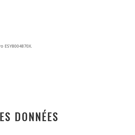
éro ESY8004870X.
DES DONNÉES