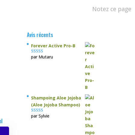
Notez ce page
Avis récents
Forever Active Pro-B
par Mutaru
Note
4
sur
5
Shampoing Aloe Jojoba
(Aloe Jojoba Shampoo)
par Sylvie
Note
5
sur 5
el