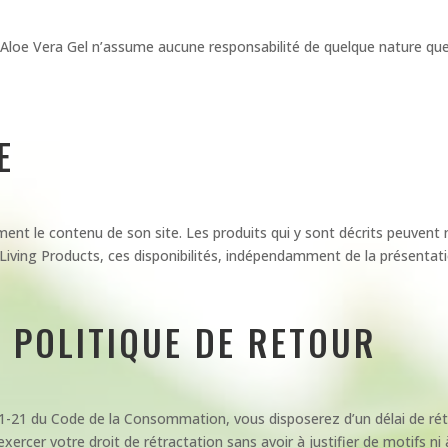
s, Aloe Vera Gel n’assume aucune responsabilité de quelque nature que 
E
nt le contenu de son site. Les produits qui y sont décrits peuvent ne
r Living Products, ces disponibilités, indépendamment de la présentatio
– POLITIQUE DE RETOUR
21-21 du Code de la Consommation, vous disposerez d’un délai de ré
ercer votre droit de rétractation sans avoir à justifier de motifs ni 