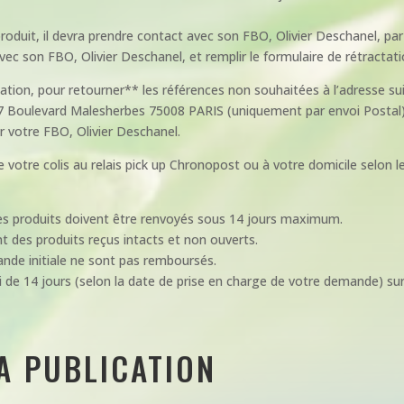
produit, il devra prendre contact avec son FBO, Olivier Deschanel, par
avec son FBO, Olivier Deschanel, et remplir le formulaire de rétracta
ation, pour retourner** les références non souhaitées à l’adresse sui
07 Boulevard Malesherbes 75008 PARIS (uniquement par envoi Postal
r votre FBO, Olivier Deschanel.
otre colis au relais pick up Chronopost ou à votre domicile selon le
es produits doivent être renvoyés sous 14 jours maximum.
 des produits reçus intacts et non ouverts.
mmande initiale ne sont pas remboursés.
e 14 jours (selon la date de prise en charge de votre demande) sur la
LA PUBLICATION