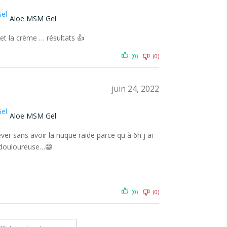
Aloe MSM Gel
 et la crème … résultats 👍
(0)
(0)
juin 24, 2022
Aloe MSM Gel
ver sans avoir la nuque raide parce qu à 6h j ai
 douloureuse…😁
(0)
(0)