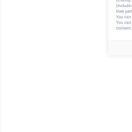
offering
(includi
their pe
You can 
You can 
consent.