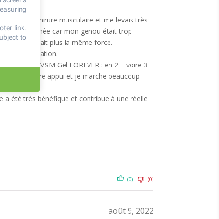
d screens
measuring
re d’une déchirure musculaire et me levais très
ter link
.
assise ou couchée car mon genou était trop
ubject to
ollicité, n’avait plus la même force.
es de rééducation.
 et soir le gel MSM Gel FOREVER : en 2 – voire 3
er sans prendre appui et je marche beaucoup
lle a été très bénéfique et contribue à une réelle
(0)
(0)
août 9, 2022