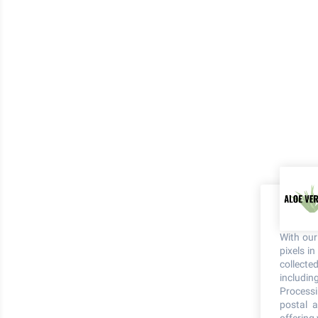
With ou
pixels i
collecte
including
Processi
postal a