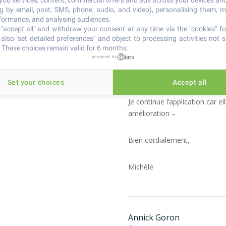
 you services, content, commercial offers and ads across your devices an
décembre et fin mars.
ng by email, post, SMS, phone, audio, and video), personalising them, 
rformance, and analysing audiences.
En mai 2023, je souffrais enco
"accept all" and withdraw your consent at any time via the "cookies" foo
difficilement d’une position 
also "set detailed preferences" and object to processing activities not s
douloureux et le second, trop s
 These choices remain valid for 6 months.
Je devais reprendre des séanc
powered by
En attendant, j’ai testé matin
jours, je pouvais déjà me lev
Set your choices
Accept all
mieux.
Je continue l’application car e
amélioration –
Bien cordialement,
Michèle
Annick Goron