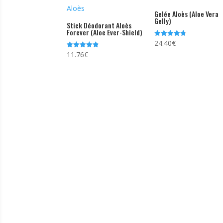
Gelée Aloès (Aloe Vera
Gelly)
Stick Déodorant Aloès
Forever (Aloe Ever-Shield)
24.40
€
Note
4.81
11.76
€
Note
sur 5
4.85
sur 5