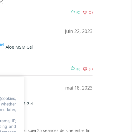
e)
(0)
(0)
juin 22, 2023
Aloe MSM Gel
(0)
(0)
mai 18, 2023
(cookies,
Aloe MSM Gel
, whether
ed later,
rams, IP,
oping and
re 2022, j’ai suivi 25 séances de kiné entre fin