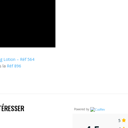
g Lotion – Réf 564
s la
Réf 896
TÉRESSER
Powered by
5