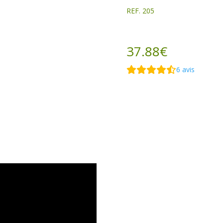
REF. 205
37.88
€
6
avis