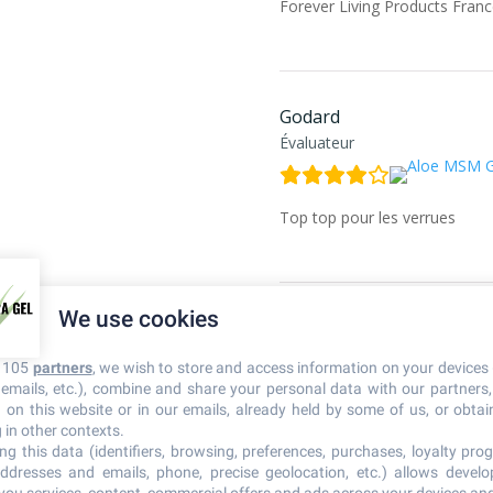
Forever Living Products Franc
Godard
Évaluateur
Top top pour les verrues
We use cookies
Michèle
Évaluateur
r 105
partners
, we wish to store and access information on your devices 
n emails, etc.), combine and share your personal data with our partners
d on this website or in our emails, already held by some of us, or obtain
Bonjour,
 in other contexts.
ng this data (identifiers, browsing, preferences, purchases, loyalty prog
ddresses and emails, phone, precise geolocation, etc.) allows devel
Suite à une chute début novemb