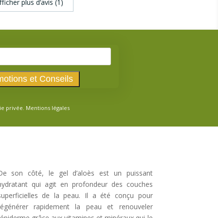
fficher plus d‘avis (1)
ie privée.
Mentions légales
De son côté, le gel d’aloès est un puissant
hydratant qui agit en profondeur des couches
superficielles de la peau. Il a été conçu pour
régénérer rapidement la peau et renouveler
l’épiderme grâce aux vitamines et minéraux qui le