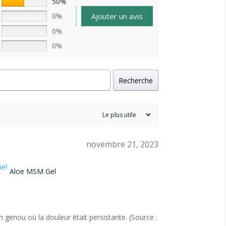
50%
Ajouter un avis
0%
0%
0%
Recherche
novembre 21, 2023
Aloe MSM Gel
genou où la douleur était persistante. (Source :