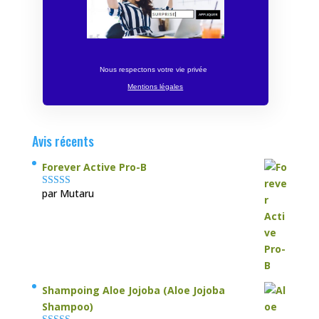
Nous respectons votre vie privée
Mentions légales
Avis récents
Forever Active Pro-B
par Mutaru
Note
4
sur
5
Shampoing Aloe Jojoba (Aloe Jojoba
Shampoo)