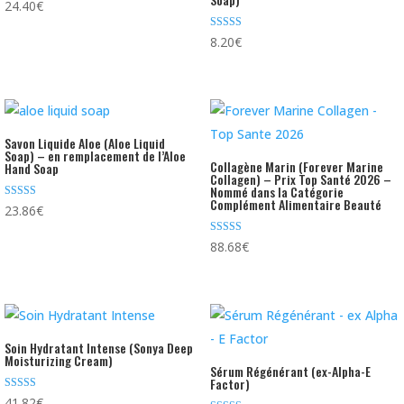
Note
24.40
€
4.73
sur 5
Note
8.20
€
5.00
sur 5
Savon Liquide Aloe (Aloe Liquid
Soap) – en remplacement de l’Aloe
Collagène Marin (Forever Marine
Hand Soap
Collagen) – Prix Top Santé 2026 –
Nommé dans la Catégorie
Complément Alimentaire Beauté
Note
23.86
€
4.83
sur 5
Note
88.68
€
4.85
sur 5
Soin Hydratant Intense (Sonya Deep
Moisturizing Cream)
Sérum Régénérant (ex-Alpha-E
Factor)
Note
41.82
€