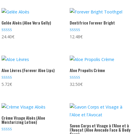
Gelée Aloès (Aloe Vera Gelly)
Dentifrice Forever Bright
Note
Note
24.40
€
12.48
€
4.81
4.74
sur 5
sur 5
Aloe Lèvres (Forever Aloe Lips)
Aloe Propolis Crème
Note
Note
5.72
€
32.50
€
4.73
4.70
sur 5
sur 5
Crème Visage Aloès (Aloe
Moisturizing Lotion)
Savon Corps et Visage à l’Aloe et à
l’Avocat (Aloe Avocado Face & Body
Soap)