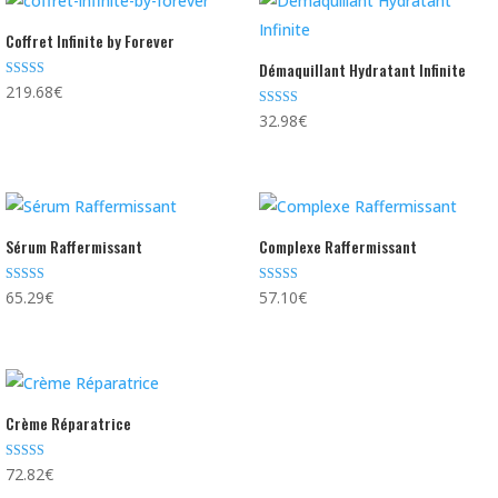
Coffret Infinite by Forever
Démaquillant Hydratant Infinite
Note
219.68
€
5.00
sur 5
Note
32.98
€
5.00
sur 5
Sérum Raffermissant
Complexe Raffermissant
Note
Note
65.29
€
57.10
€
5.00
4.50
sur 5
sur 5
Crème Réparatrice
Note
72.82
€
4.67
sur 5