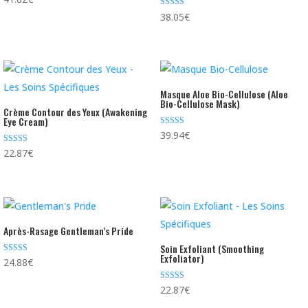
4.60
sur 5
Note
38.05
€
4.88
sur 5
Masque Aloe Bio-Cellulose (Aloe
Bio-Cellulose Mask)
Crème Contour des Yeux (Awakening
Eye Cream)
Note
39.94
€
5.00
sur 5
Note
22.87
€
4.00
sur 5
Après-Rasage Gentleman’s Pride
Soin Exfoliant (Smoothing
Exfoliator)
Note
24.88
€
4.89
sur 5
Note
22.87
€
5.00
sur 5