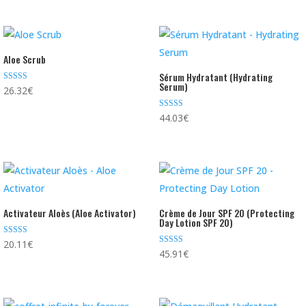
Aloe Scrub
Sérum Hydratant (Hydrating
Serum)
Note
26.32
€
5.00
sur 5
Note
44.03
€
5.00
sur 5
Activateur Aloès (Aloe Activator)
Crème de Jour SPF 20 (Protecting
Day Lotion SPF 20)
Note
20.11
€
5.00
Note
45.91
€
sur 5
5.00
sur 5