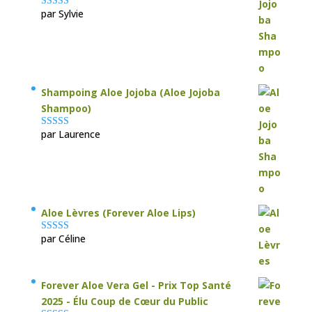
par Sylvie
Note
5
sur 5
Shampoing Aloe Jojoba (Aloe Jojoba
Shampoo)
par Laurence
Note
5
sur 5
Aloe Lèvres (Forever Aloe Lips)
par Céline
Note
5
sur 5
Forever Aloe Vera Gel - Prix Top Santé
2025 - Élu Coup de Cœur du Public