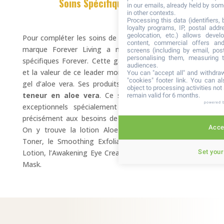
Soins Spécifiques Forever
in our emails, already held by some
in other contexts.
Processing this data (identifiers,
loyalty programs, IP, postal add
geolocation, etc.) allows devel
Pour compléter les soins de visage déjà existants, la
content, commercial offers an
marque Forever Living a mis au point des Soins
screens (including by email, pos
personalising them, measuring t
spécifiques Forever. Cette gamme incarne l’ambition
audiences.
et la valeur de ce leader mondial de la production de
You can "accept all" and withdraw
"cookies" footer link
. You can al
gel d’aloe vera. Ses produits contiennent une
forte
object to processing activities no
teneur en aloe vera
. Ce sont en effet des soins
remain valid for 6 months.
powered 
exceptionnels spécialement conçus pour répondre
précisément aux besoins de tous les types de peau.
Accep
On y trouve la lotion Aloe Activator, le Balancing
Toner, le Smoothing Exfoliator, le Protecting Daily
Set your
Lotion, l’Awakening Eye Cream et l’Aloe Bio-cellulose
Mask.