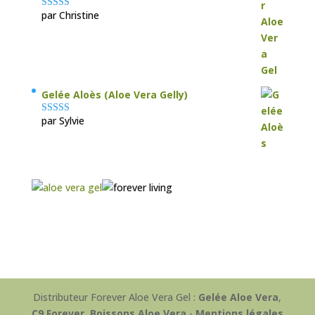
par Christine
Note
5
sur 5
Gelée Aloès (Aloe Vera Gelly)
par Sylvie
Note
5
sur 5
Distributeur Forever Aloe Vera Gel :
Gelée Aloe Vera
,
C9 Forever
,
Boissons Aloe Vera
-
Mentions légales