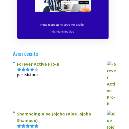
Nous respectons votre vie privée
Mentions légales
Avis récents
Forever Active Pro-B
par Mutaru
Note
4
sur 5
Shampoing Aloe Jojoba (Aloe Jojoba
Shampoo)