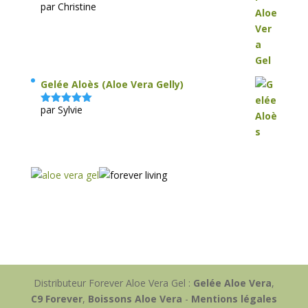
par Christine
Note
5
sur
5
Gelée Aloès (Aloe Vera Gelly)
par Sylvie
Note
5
sur
5
Distributeur Forever Aloe Vera Gel :
Gelée Aloe Vera
,
C9 Forever
,
Boissons Aloe Vera
-
Mentions légales