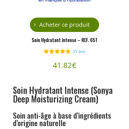
Acheter ce produit
Soin Hydratant Intense – REF. 651
35
avis
Noté
4.60
41.82
€
sur 5
basé sur
notations
client
Soin Hydratant Intense (Sonya
Deep Moisturizing Cream)
Soin anti-âge à base d’ingrédients
d’origine naturelle