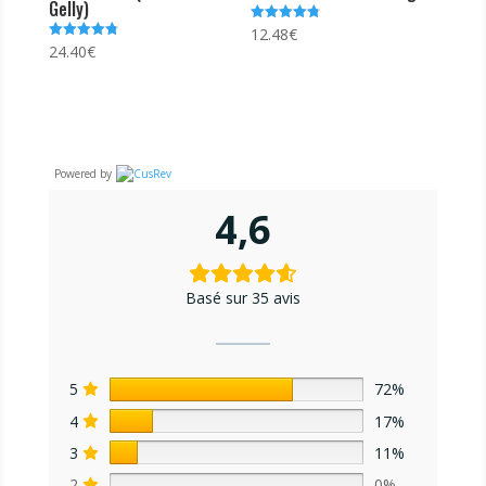
Gelly)
12.48
€
Note
4.74
24.40
€
Note
sur 5
4.81
sur 5
Powered by
4,6
Basé sur 35 avis
5
72%
4
17%
3
11%
2
0%