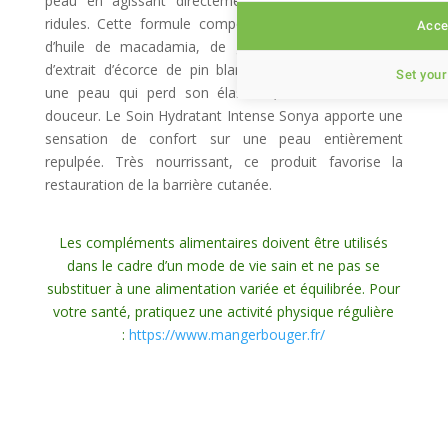
peau en agissant directement sur les rides et les
ridules. Cette formule composée de gel d’aloe vera,
Accep
d’huile de macadamia, de graines de tournesol et
d’extrait d’écorce de pin blanc agit efficacement sur
Set your
une peau qui perd son élasticité, son tonus et sa
douceur. Le Soin Hydratant Intense Sonya apporte une
sensation de confort sur une peau entièrement
repulpée. Très nourrissant, ce produit favorise la
restauration de la barrière cutanée.
Les compléments alimentaires doivent être utilisés
dans le cadre d’un mode de vie sain et ne pas se
substituer à une alimentation variée et équilibrée. Pour
votre santé, pratiquez une activité physique régulière
:
https://www.mangerbouger.fr/