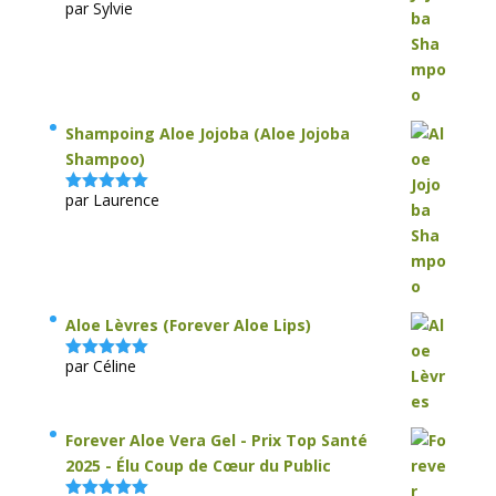
par Sylvie
Note
5
sur
5
Shampoing Aloe Jojoba (Aloe Jojoba
Shampoo)
par Laurence
Note
5
sur
5
Aloe Lèvres (Forever Aloe Lips)
par Céline
Note
5
sur
5
Forever Aloe Vera Gel - Prix Top Santé
2025 - Élu Coup de Cœur du Public