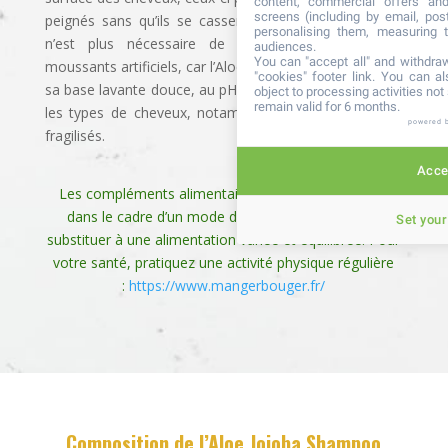
content, commercial offers an
screens (including by email, pos
peignés sans qu’ils se cassent. Grâce à ce produit, il
personalising them, measuring t
n’est plus nécessaire de recourir à des agents
audiences.
You can "accept all" and withdraw
moussants artificiels, car l’Aloe vera en produit. Grâce à
"cookies" footer link
. You can al
sa base lavante douce, au pH neutre, il convient à tous
object to processing activities no
remain valid for 6 months.
les types de cheveux, notamment aux cuirs chevelus
powered 
fragilisés.
Accep
Les compléments alimentaires doivent être utilisés
dans le cadre d’un mode de vie sain et ne pas se
Set your
substituer à une alimentation variée et équilibrée. Pour
votre santé, pratiquez une activité physique régulière
:
https://www.mangerbouger.fr/
Composition de l’Aloe Jojoba Shampoo