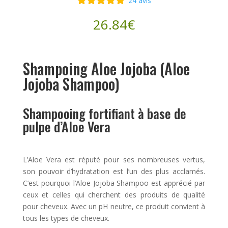
24
avis
Noté
4.79
26.84
€
sur 5
basé sur
notations
client
Shampoing Aloe Jojoba (Aloe
Jojoba Shampoo)
Shampooing fortifiant à base de
pulpe d’Aloe Vera
L’Aloe Vera est réputé pour ses nombreuses vertus,
son pouvoir d’hydratation est l’un des plus acclamés.
C’est pourquoi l’Aloe Jojoba Shampoo est apprécié par
ceux et celles qui cherchent des produits de qualité
pour cheveux. Avec un pH neutre, ce produit convient à
tous les types de cheveux.