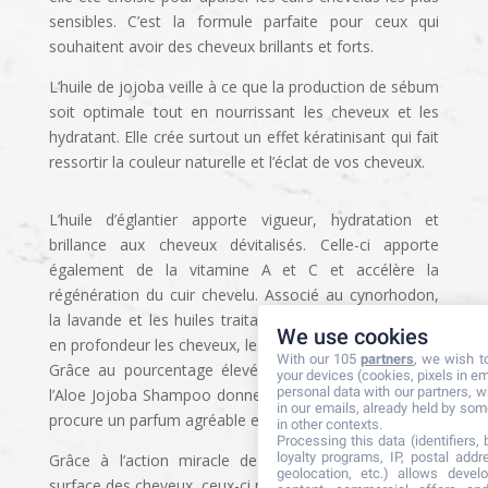
sensibles. C’est la formule parfaite pour ceux qui
souhaitent avoir des cheveux brillants et forts.
L’huile de jojoba veille à ce que la production de sébum
soit optimale tout en nourrissant les cheveux et les
hydratant. Elle crée surtout un effet kératinisant qui fait
ressortir la couleur naturelle et l’éclat de vos cheveux.
L’huile d’églantier apporte vigueur, hydratation et
brillance aux cheveux dévitalisés. Celle-ci apporte
également de la vitamine A et C et accélère la
régénération du cuir chevelu. Associé au cynorhodon,
la lavande et les huiles traitantes du jojoba hydratent
We use cookies
en profondeur les cheveux, les nourries et les fortifient.
With our 105
partners
, we wish t
Grâce au pourcentage élevé de gel pur d’Aloe Vera,
your devices (cookies, pixels in em
personal data with our partners, w
l’Aloe Jojoba Shampoo donne du volume aux cheveux,
in our emails, already held by some
procure un parfum agréable et régénère le cuir chevelu.
in other contexts.
Processing this data (identifiers,
loyalty programs, IP, postal add
Grâce à l’action miracle de l’Aloe vera qui lisse la
geolocation, etc.) allows devel
surface des cheveux, ceux-ci peuvent tout de suite être