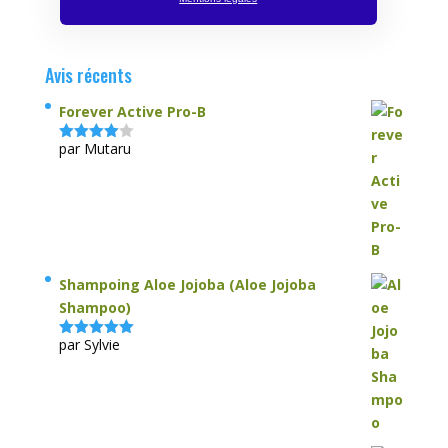
Avis récents
Forever Active Pro-B
par Mutaru
Note
4
sur 5
Shampoing Aloe Jojoba (Aloe Jojoba
Shampoo)
par Sylvie
Note
5
sur
5