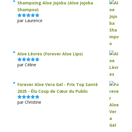
Shampoing Aloe Jojoba (Aloe Jojoba
Shampoo)
par Laurence
Note
5
sur
5
Aloe Lèvres (Forever Aloe Lips)
par Céline
Note
5
sur
5
Forever Aloe Vera Gel - Prix Top Santé
2025 - Élu Coup de Cœur du Public
par Christine
Note
5
sur
5