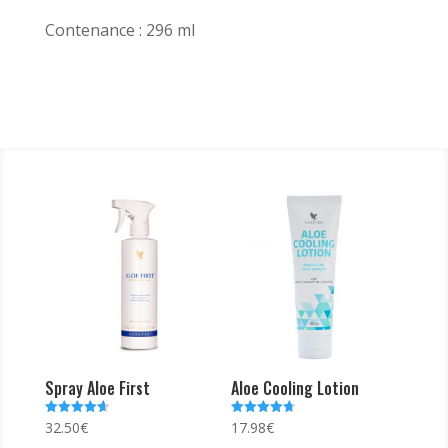
Contenance : 296 ml
Spray Aloe First
Aloe Cooling Lotion
32.50
€
17.98
€
Note
Note
4.64
4.72