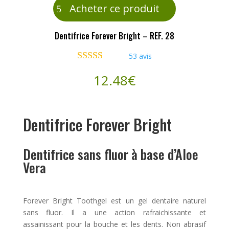
Acheter ce produit
Dentifrice Forever Bright – REF. 28
53
avis
Noté
4.74
12.48
€
sur 5 basé
sur
notations
client
Dentifrice Forever Bright
Dentifrice sans fluor à base d’Aloe
Vera
Forever Bright Toothgel est un gel dentaire naturel
sans fluor. Il a une action rafraichissante et
assainissant pour la bouche et les dents. Non abrasif