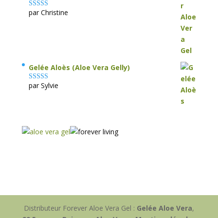
par Christine
Note
5
sur 5
Gelée Aloès (Aloe Vera Gelly)
par Sylvie
Note
5
sur 5
Distributeur Forever Aloe Vera Gel :
Gelée Aloe Vera
,