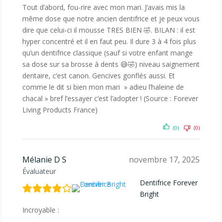
Tout d’abord, fou-rire avec mon mari. J’avais mis la
même dose que notre ancien dentifrice et je peux vous
dire que celui-ci il mousse TRES BIEN 🤣. BILAN : il est
hyper concentré et il en faut peu. Il dure 3 à 4 fois plus
qu’un dentifrice classique (sauf si votre enfant mange
sa dose sur sa brosse à dents 😅🤣) niveau saignement
dentaire, c’est canon. Gencives gonflés aussi. Et
comme le dit si bien mon mari » adieu l’haleine de
chacal » bref l’essayer c’est l’adopter ! (Source : Forever
Living Products France)
(0)
(0)
Mélanie D S
novembre 17, 2025
Évaluateur
Dentifrice Forever
Bright
Incroyable :