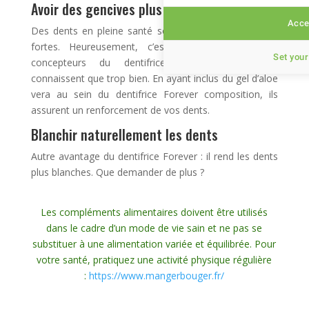
Avoir des gencives plus fortes
Accep
Des dents en pleine santé sont avant tout des dents
fortes. Heureusement, c’est une réalité que les
Set your
concepteurs du dentifrice Forever Bright ne
connaissent que trop bien. En ayant inclus du gel d’aloe
vera au sein du dentifrice Forever composition, ils
assurent un renforcement de vos dents.
Blanchir naturellement les dents
Autre avantage du dentifrice Forever : il rend les dents
plus blanches. Que demander de plus ?
Les compléments alimentaires doivent être utilisés
dans le cadre d’un mode de vie sain et ne pas se
substituer à une alimentation variée et équilibrée. Pour
votre santé, pratiquez une activité physique régulière
:
https://www.mangerbouger.fr/