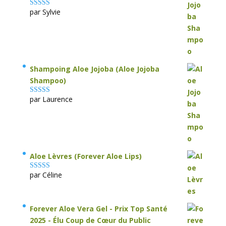
par Sylvie
Note
5
sur 5
Shampoing Aloe Jojoba (Aloe Jojoba
Shampoo)
par Laurence
Note
5
sur 5
Aloe Lèvres (Forever Aloe Lips)
par Céline
Note
5
sur 5
Forever Aloe Vera Gel - Prix Top Santé
2025 - Élu Coup de Cœur du Public