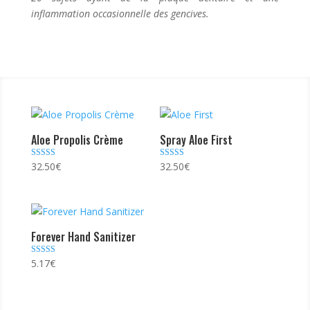
inflammation occasionnelle des gencives.
Aloe Propolis Crème
Spray Aloe First
Note
Note
32.50
€
32.50
€
4.70
4.64
sur 5
sur 5
Forever Hand Sanitizer
Note
5.17
€
4.80
sur 5