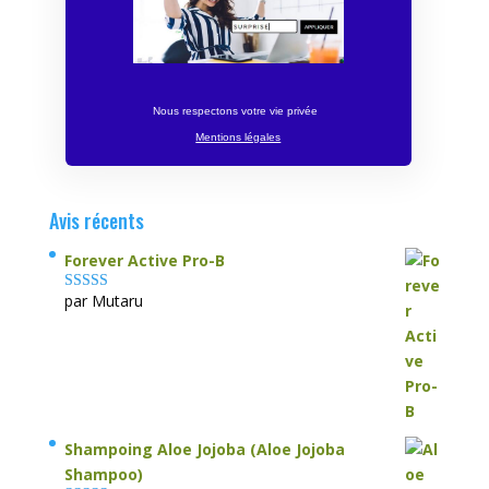
Nous respectons votre vie privée
Mentions légales
Avis récents
Forever Active Pro-B
par Mutaru
Note
4
sur
5
Shampoing Aloe Jojoba (Aloe Jojoba
Shampoo)