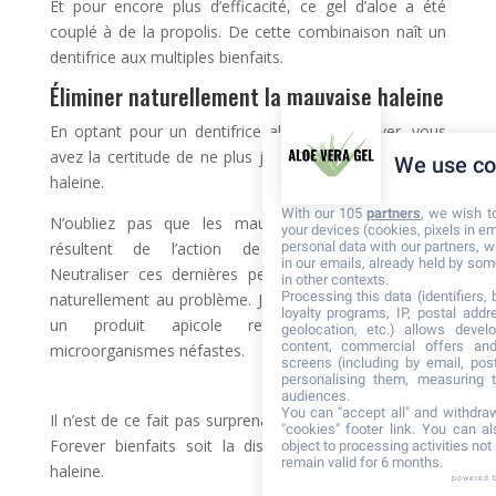
Et pour encore plus d’efficacité, ce gel d’aloe a été
couplé à de la propolis. De cette combinaison naît un
dentifrice aux multiples bienfaits.
Éliminer naturellement la mauvaise haleine
En optant pour un dentifrice aloe vera Forever, vous
avez la certitude de ne plus jamais avoir de mauvaise
We use co
haleine.
With our 105
partners
, we wish t
N’oubliez pas que les mauvaises odeurs buccales
your devices (cookies, pixels in em
personal data with our partners, w
résultent de l’action de mauvaises bactéries.
in our emails, already held by some
Neutraliser ces dernières permet donc de remédier
in other contexts.
Processing this data (identifiers,
naturellement au problème. Justement, la propolis est
loyalty programs, IP, postal add
un produit apicole redoutable envers les
geolocation, etc.) allows devel
content, commercial offers an
microorganismes néfastes.
screens (including by email, pos
personalising them, measuring t
audiences.
You can "accept all" and withdraw
Il n’est de ce fait pas surprenant que l’un des dentifrice
"cookies" footer link
. You can al
Forever bienfaits soit la disparition de la mauvaise
object to processing activities no
remain valid for 6 months.
haleine.
powered 