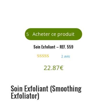
Acheter ce produit
Soin Exfoliant – REF. 559
2
avis
Noté
5.00
22.87
€
sur 5 basé
sur
notations
client
Soin Exfoliant (Smoothing
Exfoliator)