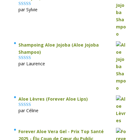
par Sylvie
Note
5
sur 5
Shampoing Aloe Jojoba (Aloe Jojoba
Shampoo)
par Laurence
Note
5
sur 5
Aloe Lèvres (Forever Aloe Lips)
par Céline
Note
5
sur 5
Forever Aloe Vera Gel - Prix Top Santé
2025 - Élu Coup de Cœur du Public