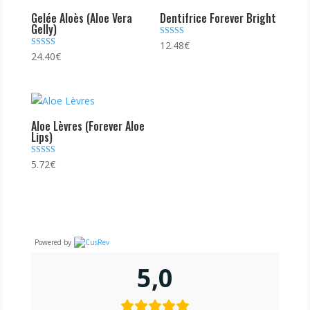
Gelée Aloès (Aloe Vera
Dentifrice Forever Bright
Gelly)
Note
12.48
€
4.74
Note
24.40
€
sur 5
4.81
sur 5
Aloe Lèvres (Forever Aloe
Lips)
Note
5.72
€
4.73
sur 5
Powered by
5,0