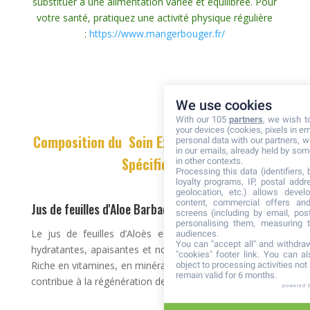
substituer à une alimentation variée et équilibrée. Pour
votre santé, pratiquez une activité physique régulière
:
https://www.mangerbouger.fr/
We use cookies
With our 105
partners
, we wish t
your devices (cookies, pixels in em
Composition du Soin Exfoliant – Les Soins
personal data with our partners, w
in our emails, already held by some
Spécifiques
in other contexts.
Processing this data (identifiers,
loyalty programs, IP, postal add
geolocation, etc.) allows devel
content, commercial offers an
Jus de feuilles d'Aloe Barbadensis
screens (including by email, pos
personalising them, measuring t
Le jus de feuilles d’Aloès est prisé pour ses vertus
audiences.
You can "accept all" and withdraw
hydratantes, apaisantes et nourrissantes pour la peau.
"cookies" footer link
. You can al
Riche en vitamines, en minéraux et en acides aminés, il
object to processing activities no
remain valid for 6 months.
contribue à la régénération de la peau.
powered 