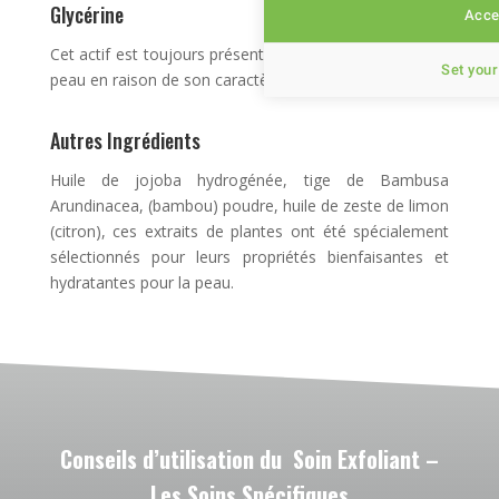
Glycérine
Accep
Cet actif est toujours présent dans les produits pour la
Set your
peau en raison de son caractère hydratant et apaisant.
Autres Ingrédients
Huile de jojoba hydrogénée, tige de Bambusa
Arundinacea, (bambou) poudre, huile de zeste de limon
(citron), ces extraits de plantes ont été spécialement
sélectionnés pour leurs propriétés bienfaisantes et
hydratantes pour la peau.
Conseils d’utilisation du Soin Exfoliant –
Les Soins Spécifiques