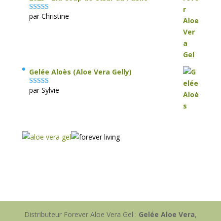
par Christine
Note
5
sur 5
Gelée Aloès (Aloe Vera Gelly)
par Sylvie
Note
5
sur 5
Distributeur Forever Aloe Vera Gel :
Gelée Aloe Vera
,