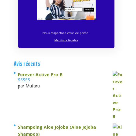
Nous respectons votre vie privée
Mentions légales
Avis récents
Forever Active Pro-B
par Mutaru
Note
4
sur
5
Shampoing Aloe Jojoba (Aloe Jojoba
Shampoo)