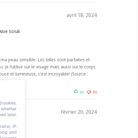
avril 18, 2024
Aloe Scrub
a peau sensible. Les billes sont parfaites et
 Je l’utilise sur le visage mais aussi sur le corps.
ce et lumineuse, c’est incroyable! (Source :
e)
(0)
(0)
(cookies,
, whether
février 20, 2024
ed later,
rams, IP,
Aloe Scrub
oping and