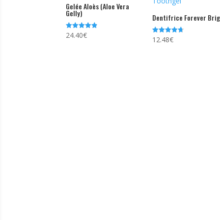
Gelée Aloès (Aloe Vera
Gelly)
Dentifrice Forever Bri
24.40
€
Note
12.48
€
Note
4.81
4.74
sur 5
sur 5