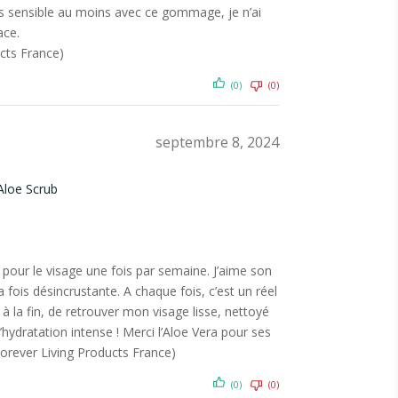
rès sensible au moins avec ce gommage, je n’ai
ace.
ucts France)
(0)
(0)
septembre 8, 2024
Aloe Scrub
e pour le visage une fois par semaine. J’aime son
 fois désincrustante. A chaque fois, c’est un réel
t à la fin, de retrouver mon visage lisse, nettoyé
hydratation intense ! Merci l’Aloe Vera pour ses
Forever Living Products France)
(0)
(0)