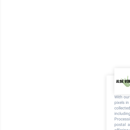
With ou
pixels i
collecte
including
Processi
postal a