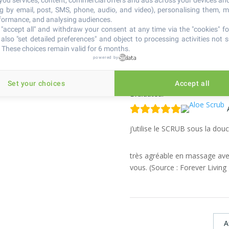
 you services, content, commercial offers and ads across your devices an
gommage parfait ,laisse la pe
ng by email, post, SMS, phone, audio, and video), personalising them, 
rformance, and analysing audiences.
"accept all" and withdraw your consent at any time via the "cookies" foo
je recommande ! (Source : For
also "set detailed preferences" and object to processing activities not s
 These choices remain valid for 6 months.
powered by
Isabelle B
Set your choices
Accept all
Évaluateur
j’utilise le SCRUB sous la dou
très agréable en massage avec 
vous. (Source : Forever Living
A