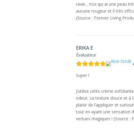
ravie , moi qui ai une peau t
aucune rougeur et il très effic
(Source : Forever Living Prod
ERIKA E
Évaluateur
Super !
J’utilise cette crème exfoliant
odeur, sa texture douce et à la
plaisir de l’appliquer et surtou
tout en ayant une sensation d’
vertues magiques ! (Source : 