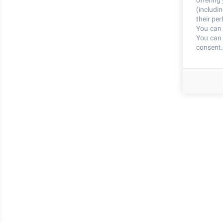
offering
(includi
their pe
You can 
You can 
consent.