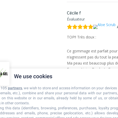
Cécile f
Évaluateur
TOP!! Très doux :
Ce gommage est parfait pour m
n’agressent pas du tout la peau.
Ma peau est beaucoup plus dou
Forever Living Products Franc
We use cookies
r 105
partners
, we wish to store and access information on your devices 
n emails, etc.), combine and share your personal data with our partners
Claude l
d on this website or in our emails, already held by some of us, or obtain
Évaluateur
 in other contexts.
ng this data (identifiers, browsing, preferences, purchases, loyalty prog
ddresses and emails, phone, precise geolocation, etc.) allows devel