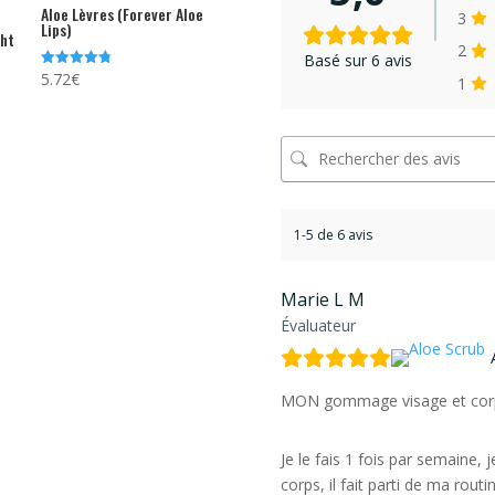
Aloe Lèvres (Forever Aloe
3
Lips)
ght
2
Basé sur 6 avis
5.72
€
Note
1
4.73
sur 5
1-5 de 6 avis
Marie L M
Évaluateur
MON gommage visage et corp
Je le fais 1 fois par semaine, 
corps, il fait parti de ma rout