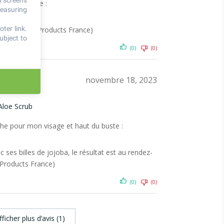
d screens
au très douce :
measuring
ter link
.
ever Living Products France)
ubject to
(0)
(0)
novembre 18, 2023
Aloe Scrub
che pour mon visage et haut du buste :
ses billes de jojoba, le résultat est au rendez-
 Products France)
(0)
(0)
fficher plus d‘avis (1)