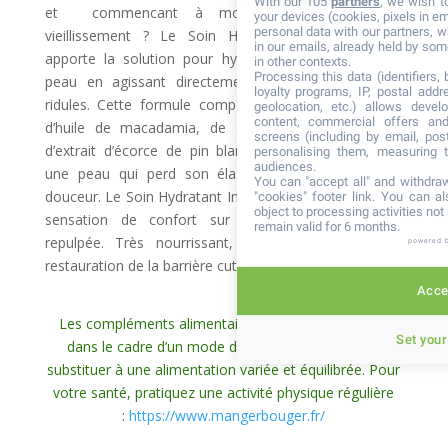
With our 105
partners
, we wish t
et commencant à montrer des signes de
your devices (cookies, pixels in em
personal data with our partners, w
vieillissement ? Le Soin Hydratant Intense Sonya
in our emails, already held by some
apporte la solution pour hydrater et raffermir votre
in other contexts.
Processing this data (identifiers,
peau en agissant directement sur les rides et les
loyalty programs, IP, postal add
ridules. Cette formule composée de gel d’aloe vera,
geolocation, etc.) allows devel
content, commercial offers an
d’huile de macadamia, de graines de tournesol et
screens (including by email, pos
d’extrait d’écorce de pin blanc agit efficacement sur
personalising them, measuring t
audiences.
une peau qui perd son élasticité, son tonus et sa
You can "accept all" and withdraw
douceur. Le Soin Hydratant Intense Sonya apporte une
"cookies" footer link
. You can al
object to processing activities no
sensation de confort sur une peau entièrement
remain valid for 6 months.
repulpée. Très nourrissant, ce produit favorise la
powered 
restauration de la barrière cutanée.
Accep
Les compléments alimentaires doivent être utilisés
Set your
dans le cadre d’un mode de vie sain et ne pas se
substituer à une alimentation variée et équilibrée. Pour
votre santé, pratiquez une activité physique régulière
:
https://www.mangerbouger.fr/