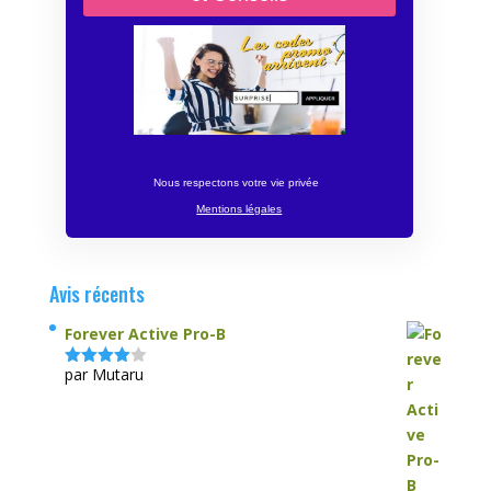
Nous respectons votre vie privée
Mentions légales
Avis récents
Forever Active Pro-B
par Mutaru
Note
4
sur 5