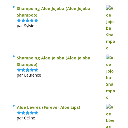
Shampoing Aloe Jojoba (Aloe Jojoba
Shampoo)
par Sylvie
Note
5
sur
5
Shampoing Aloe Jojoba (Aloe Jojoba
Shampoo)
par Laurence
Note
5
sur
5
Aloe Lèvres (Forever Aloe Lips)
par Céline
Note
5
sur
5