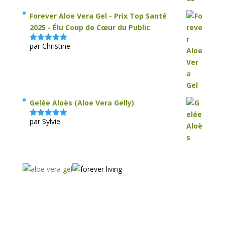
Forever Aloe Vera Gel - Prix Top Santé
2025 - Élu Coup de Cœur du Public
par Christine
Note
5
sur
5
Gelée Aloès (Aloe Vera Gelly)
par Sylvie
Note
5
sur
5