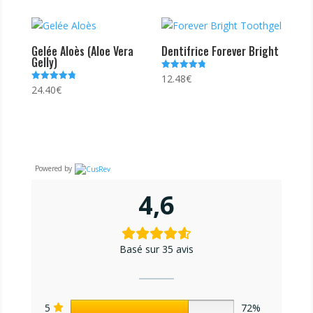
Gelée Aloès (Aloe Vera
Dentifrice Forever Bright
Gelly)
12.48
€
Note
4.74
24.40
€
Note
sur 5
4.81
sur 5
Powered by
4,6
Basé sur 35 avis
5
72%