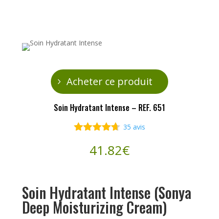
Acheter ce produit
Soin Hydratant Intense – REF. 651
35
avis
Noté
4.60
41.82
€
sur 5
basé sur
notations
client
Soin Hydratant Intense (Sonya
Deep Moisturizing Cream)