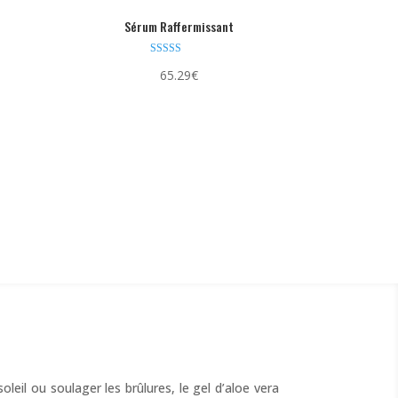
Sérum Raffermissant
Note
65.29
€
5.00
sur 5
leil ou soulager les brûlures, le gel d’aloe vera