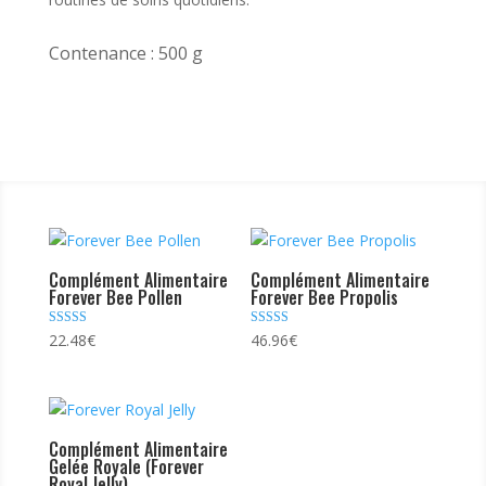
Contenance : 500 g
Complément Alimentaire
Complément Alimentaire
Forever Bee Pollen
Forever Bee Propolis
Note
Note
22.48
€
46.96
€
4.50
4.50
sur 5
sur 5
Complément Alimentaire
Gelée Royale (Forever
Royal Jelly)