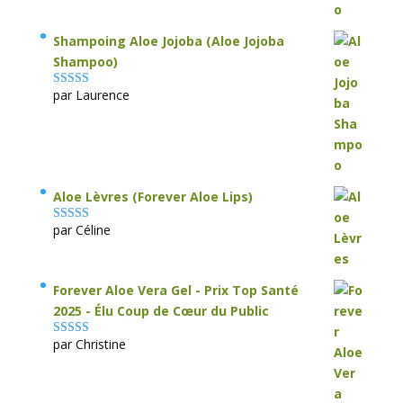
Shampoing Aloe Jojoba (Aloe Jojoba
Shampoo)
par Laurence
Note
5
sur 5
Aloe Lèvres (Forever Aloe Lips)
par Céline
Note
5
sur 5
Forever Aloe Vera Gel - Prix Top Santé
2025 - Élu Coup de Cœur du Public
par Christine
Note
5
sur 5