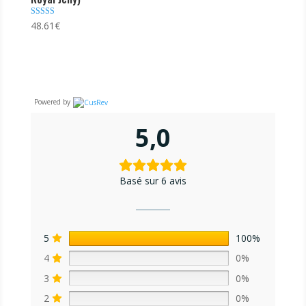
Note
48.61
€
5.00
sur 5
Powered by
5,0
Basé sur 6 avis
5
100%
4
0%
3
0%
2
0%