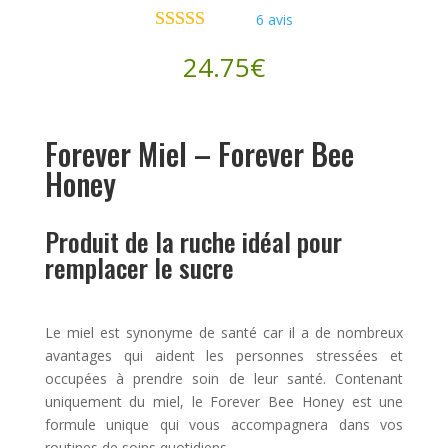
6
avis
Noté
5.00
24.75
€
sur 5 basé
sur
notations
client
Forever Miel – Forever Bee
Honey
Produit de la ruche idéal pour
remplacer le sucre
Le miel est synonyme de santé car il a de nombreux
avantages qui aident les personnes stressées et
occupées à prendre soin de leur santé. Contenant
uniquement du miel, le Forever Bee Honey est une
formule unique qui vous accompagnera dans vos
routines de soins quotidiens.