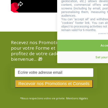
geolocation, etc.) allows devel
content, commercial offers an
screens (including by email, pos
personalising them, measuring t
audiences.
You can "accept all" and withdraw
"cookies" footer link
. You can al
object to processing activities no
remain valid for 6 months.
powered 
Recevez nos Promotions et Conseils
Accep
pour votre Forme et Beauté, et
profitez de votre cadeau de
Set your
bienvenue... 🎁
*Nous respectons votre vie privée.
Mentions légales