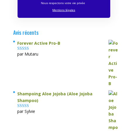
Nous respectons votre vie privée
Mentions légales
Avis récents
Forever Active Pro-B
par Mutaru
Note
4
sur
5
Shampoing Aloe Jojoba (Aloe Jojoba
Shampoo)
par Sylvie
Note
5
sur 5