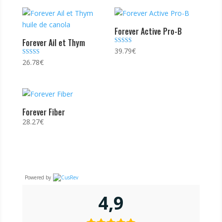
Forever Active Pro-B
Forever Ail et Thym
Note
39.79
€
4.44
Note
26.78
€
sur 5
4.67
sur 5
Forever Fiber
28.27
€
Powered by
4,9