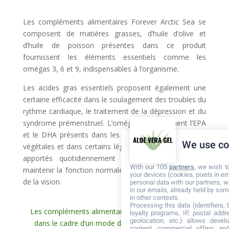
Les compléments alimentaires Forever Arctic Sea se
composent de matières grasses, d’huile d’olive et
d’huile de poisson présentes dans ce produit
fournissent les éléments essentiels comme les
omégas 3, 6 et 9, indispensables à l’organisme.
Les acides gras essentiels proposent également une
certaine efficacité dans le soulagement des troubles du
rythme cardiaque, le traitement de la dépression et du
syndrome prémenstruel. L’oméga 3, notamment l’EPA
et le DHA présents dans les poissons gras, les huiles
We use co
végétales et dans certains légumes verts, doivent être
apportés quotidiennement à l’organisme afin de
With our 105
partners
, we wish t
maintenir la fonction normale du cerveau, du cœur et
your devices (cookies, pixels in em
de la vision.
personal data with our partners, w
in our emails, already held by some
in other contexts.
Processing this data (identifiers,
Les compléments alimentaires doivent être utilisés
loyalty programs, IP, postal add
geolocation, etc.) allows devel
dans le cadre d’un mode de vie sain et ne pas se
content, commercial offers an