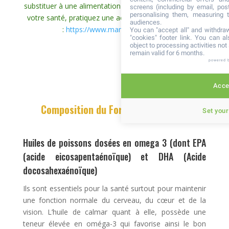
substituer à une alimentation variée et équilibrée. Pour
screens (including by email, pos
personalising them, measuring t
votre santé, pratiquez une activité physique régulière
audiences.
:
https://www.mangerbouger.fr/
You can "accept all" and withdraw
"cookies" footer link
. You can al
object to processing activities no
remain valid for 6 months.
powered 
Accep
Composition du Forever
Arctic Sea
Set your
Huiles de poissons dosées en omega 3 (dont EPA
(acide eicosapentaénoïque) et DHA (Acide
docosahexaénoïque)
Ils sont essentiels pour la santé surtout pour maintenir
une fonction normale du cerveau, du cœur et de la
vision. L’huile de calmar quant à elle, possède une
teneur élevée en oméga-3 qui favorise ainsi le bon