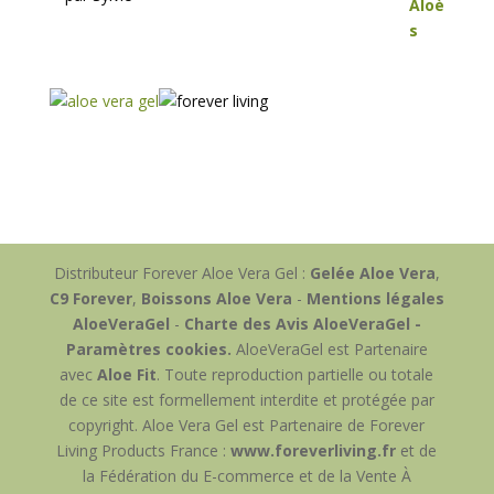
Distributeur Forever Aloe Vera Gel :
Gelée Aloe Vera
,
C9 Forever
,
Boissons Aloe Vera
-
Mentions légales
AloeVeraGel
-
Charte des Avis AloeVeraGel -
Paramètres cookies.
AloeVeraGel est Partenaire
avec
Aloe Fit
. Toute reproduction partielle ou totale
de ce site est formellement interdite et protégée par
copyright. Aloe Vera Gel est Partenaire de Forever
Living Products France :
www.foreverliving.fr
et de
la Fédération du E-commerce et de la Vente À