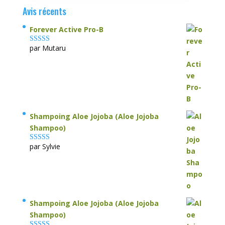
Avis récents
Forever Active Pro-B
par Mutaru
Note
4
sur
5
Shampoing Aloe Jojoba (Aloe Jojoba
Shampoo)
par Sylvie
Note
5
sur 5
Shampoing Aloe Jojoba (Aloe Jojoba
Shampoo)