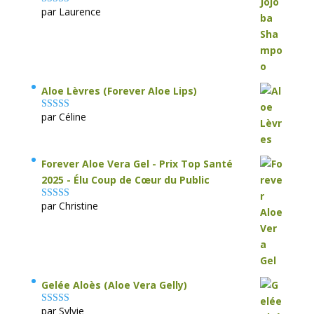
par Laurence
Note
5
sur 5
Aloe Lèvres (Forever Aloe Lips)
par Céline
Note
5
sur 5
Forever Aloe Vera Gel - Prix Top Santé
2025 - Élu Coup de Cœur du Public
par Christine
Note
5
sur 5
Gelée Aloès (Aloe Vera Gelly)
par Sylvie
Note
5
sur 5