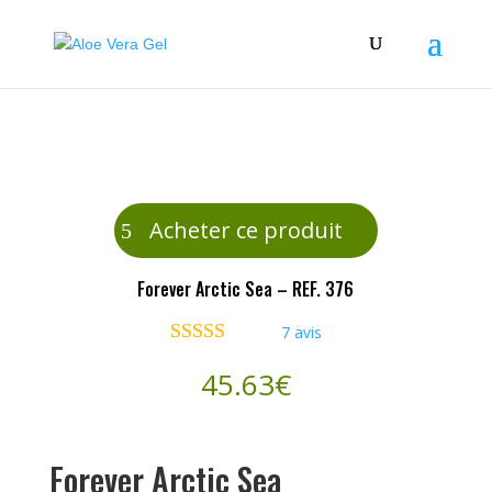
Acheter ce produit
Forever Arctic Sea – REF. 376
7
avis
Noté
4.86
45.63
€
sur 5 basé
sur
notations
client
Forever Arctic Sea