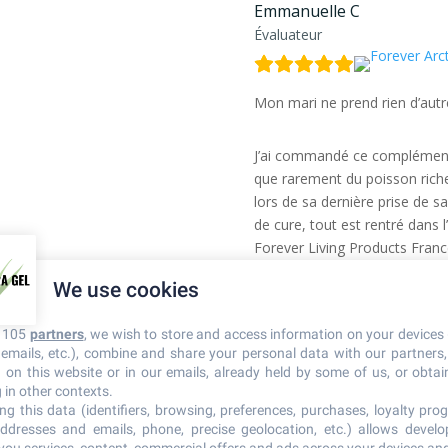
Emmanuelle C
Évaluateur
Mon mari ne prend rien d’autre
J’ai commandé ce complément
que rarement du poisson riche
lors de sa dernière prise de s
de cure, tout est rentré dans l
Forever Living Products Franc
We use cookies
r 105
partners
, we wish to store and access information on your devices 
Susana A
n emails, etc.), combine and share your personal data with our partners
Évaluateur
d on this website or in our emails, already held by some of us, or obtain
 in other contexts.
ng this data (identifiers, browsing, preferences, purchases, loyalty prog
ddresses and emails, phone, precise geolocation, etc.) allows devel
Mon apport en omégas 3 quot