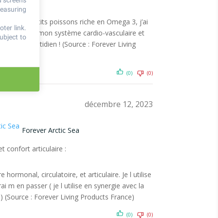
d screens
measuring
up de petits poissons riche en Omega 3, j’ai
ter link
.
ui soutient mon système cardio-vasculaire et
ubject to
ns mon quotidien ! (Source : Forever Living
(0)
(0)
décembre 12, 2023
Forever Arctic Sea
et confort articulaire :
e hormonal, circulatoire, et articulaire. Je l utilise
i m en passer ( je l utilise en synergie avec la
m) (Source : Forever Living Products France)
(0)
(0)