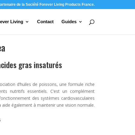
artenaire de la Société Forever Living Products France.
ever Living
Contact
Guides
ea
acides gras insaturés
ociation d’huiles de poissons, une formule riche
ts nutritifs essentiels. C’est un complément
 fonctionnement des systèmes cardiovasculaires
ea aide également à maintenir une vision normale.
s