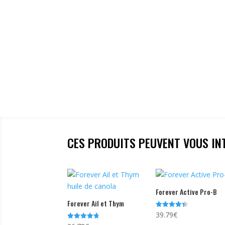
CES PRODUITS PEUVENT VOUS IN
Forever Active Pro-B
Forever Ail et Thym
39.79
€
Note
4.44
Note
sur 5