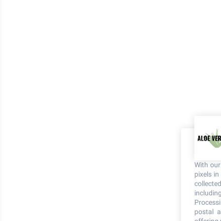
With ou
pixels i
collecte
including
Processi
postal a