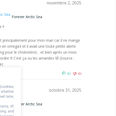
novembre 2, 2025
Forever Arctic Sea
 !!
 principalement pour mon mari car il ne mange
 en omega3 et il avait une toute petite alerte
ang pour le cholestérol… et bien après un mois
’ordre !!! C’est ça ou les amandes 🤣 (Source :
e)
(0)
(0)
(cookies,
octobre 31, 2025
, whether
ed later,
Forever Arctic Sea
rams, IP,
oping and
idien :