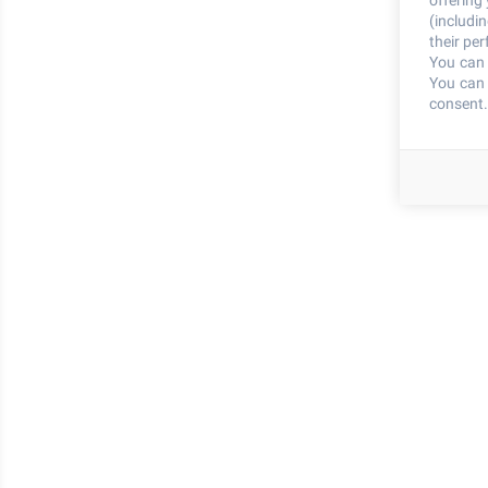
offering
(includi
their pe
You can 
You can 
consent.