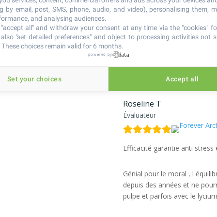
 you services, content, commercial offers and ads across your devices an
ng by email, post, SMS, phone, audio, and video), personalising them, 
rformance, and analysing audiences.
Comme je ne mange pas beauco
"accept all" and withdraw your consent at any time via the "cookies" foo
trouvé un super complément q
also "set detailed preferences" and object to processing activities not s
ma vision. Un indispensable da
 These choices remain valid for 6 months.
Products France)
powered by
Set your choices
Accept all
Roseline T
Évaluateur
Efficacité garantie anti stress 
Génial pour le moral , l équilibr
depuis des années et ne pourra
pulpe et parfois avec le lyciu