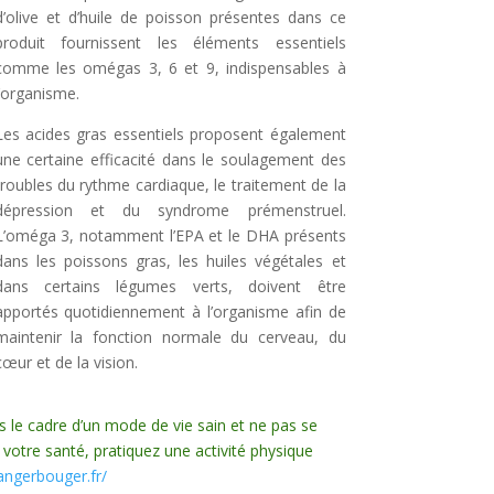
d’olive et d’huile de poisson présentes dans ce
produit fournissent les éléments essentiels
comme les omégas 3, 6 et 9, indispensables à
l’organisme.
Les acides gras essentiels proposent également
une certaine efficacité dans le soulagement des
troubles du rythme cardiaque, le traitement de la
dépression et du syndrome prémenstruel.
L’oméga 3, notamment l’EPA et le DHA présents
dans les poissons gras, les huiles végétales et
dans certains légumes verts, doivent être
apportés quotidiennement à l’organisme afin de
maintenir la fonction normale du cerveau, du
cœur et de la vision.
s le cadre d’un mode de vie sain et ne pas se
 votre santé, pratiquez une activité physique
ngerbouger.fr/