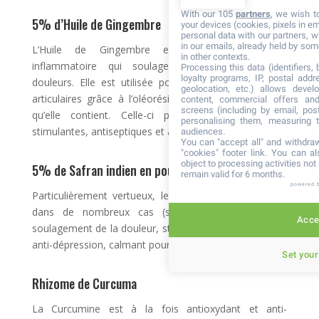
With our 105
partners
, we wish t
5% d’Huile de Gingembre
your devices (cookies, pixels in em
personal data with our partners, w
in our emails, already held by some
L’Huile de Gingembre est un puissant anti-
in other contexts.
inflammatoire qui soulage considérablement les
Processing this data (identifiers,
loyalty programs, IP, postal add
douleurs. Elle est utilisée pour traiter les problèmes
geolocation, etc.) allows devel
articulaires grâce à l’oléorésine, une huile essentielle
content, commercial offers an
screens (including by email, pos
qu’elle contient. Celle-ci possède des propriétés
personalising them, measuring t
stimulantes, antiseptiques et anti-inflammatoires.
audiences.
You can "accept all" and withdraw
"cookies" footer link
. You can al
object to processing activities no
5% de Safran indien en poudre
remain valid for 6 months.
powered 
Particulièrement vertueux, le Safran indien est utilisé
dans de nombreux cas (soulagement de rhume,
Accep
soulagement de la douleur, stimulation de la digestion,
anti-dépression, calmant pour les crampes…)
Set your
Rhizome de Curcuma
La Curcumine est à la fois antioxydant et anti-