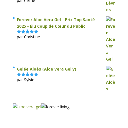
par Céline
Note
5
sur
5
Forever Aloe Vera Gel - Prix Top Santé
2025 - Élu Coup de Cœur du Public
par Christine
Note
5
sur
5
Gelée Aloès (Aloe Vera Gelly)
par Sylvie
Note
5
sur
5