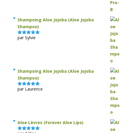
Shampoing Aloe Jojoba (Aloe Jojoba
Shampoo)
par Sylvie
Note
5
sur
5
Shampoing Aloe Jojoba (Aloe Jojoba
Shampoo)
par Laurence
Note
5
sur
5
Aloe Lèvres (Forever Aloe Lips)