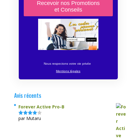
Nous respectons votre vie privée
Mentions légales
Avis récents
Forever Active Pro-B
par Mutaru
Note
4
sur 5