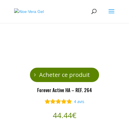
Acheter ce produit
Forever Active HA – REF. 264
4
avis
Noté
4.75
44.44
€
sur 5
basé sur
notations