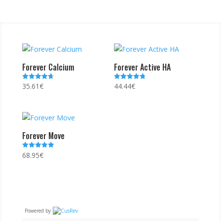
Forever Calcium
Forever Active HA
35.61
€
44.44
€
Note
Note
4.75
4.75
sur 5
sur 5
Forever Move
68.95
€
Note
5.00
sur 5
Powered by