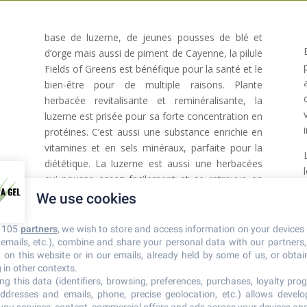
base de luzerne, de jeunes pousses de blé et
d’orge mais aussi de piment de Cayenne, la pilule
Fields of Greens est bénéfique pour la santé et le
bien-être pour de multiple raisons. Plante
herbacée revitalisante et reminéralisante, la
luzerne est prisée pour sa forte concentration en
protéines. C’est aussi une substance enrichie en
vitamines et en sels minéraux, parfaite pour la
diététique. La luzerne est aussi une herbacées
qui pousse assez facilement et se retrouve en
abondance dans les régions à climat tempéré,
We use cookies
cultivée ou en état sauvage. C’est également une
véritable source de carotène.
r 105
partners
, we wish to store and access information on your devices 
n emails, etc.), combine and share your personal data with our partners
Grâce à sa forte teneur en vitamines A et K, en
d on this website or in our emails, already held by some of us, or obtain
calcium, en fer, en phosphore, en sélénium et en
 in other contexts.
ng this data (identifiers, browsing, preferences, purchases, loyalty prog
zinc, la luzerne est un végétatif à la fois
ddresses and emails, phone, precise geolocation, etc.) allows devel
revitalisant et reminéralisant. Il est spécialement