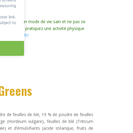
d screens
testés.
measuring
ter link
.
s le cadre d’un mode de vie sain et ne pas se
ubject to
 votre santé, pratiquez une activité physique
ngerbouger.fr/
 Greens
re de feuilles de blé, 19 % de poudre de feuilles
ge (Hordeum vulgare), feuilles de blé (Triticum
e) et d’émulsifiants (acide stéarique, fruits de