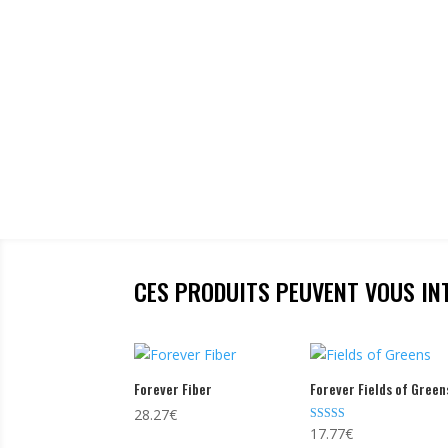
CES PRODUITS PEUVENT VOUS IN
Forever Fiber
Forever Fields of Green
28.27
€
Note
17.77
€
4.50