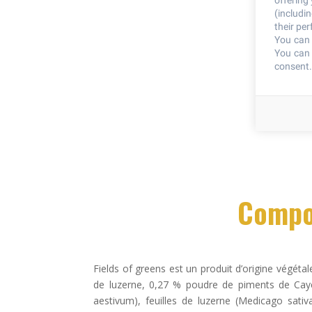
offering
(includi
their pe
You can 
You can 
consent.
Compos
Fields of greens est un produit d’origine végéta
de luzerne, 0,27 % poudre de piments de Cayenn
aestivum), feuilles de luzerne (Medicago sativa