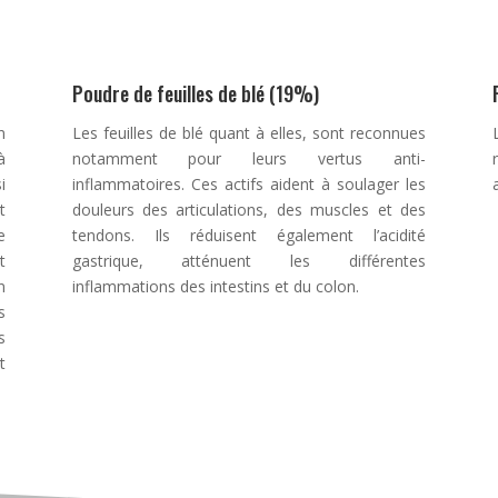
Poudre de feuilles de blé (19%)
n
Les feuilles de blé quant à elles, sont reconnues
à
notamment pour leurs vertus anti-
i
inflammatoires. Ces actifs aident à soulager les
t
douleurs des articulations, des muscles et des
e
tendons. Ils réduisent également l’acidité
t
gastrique, atténuent les différentes
n
inflammations des intestins et du colon.
s
s
t