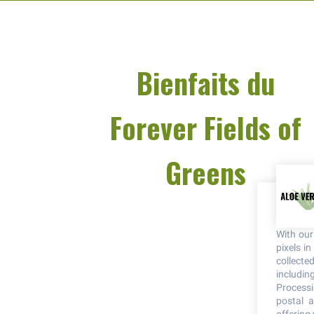
Bienfaits du
Forever Fields of
Greens
With ou
pixels i
collecte
including
Processi
postal a