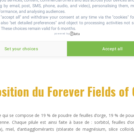
 you services, content, commercial offers and ads across your devices an
recommandé dans le cadre d’un traitement
ng by email, post, SMS, phone, audio, and video), personalising them, 
contre la fatigue ou l’épuisement.
rformance, and analysing audiences.
"accept all" and withdraw your consent at any time via the "cookies" foo
Les compléments alimentaires doivent être utilisés dan
also "set detailed preferences" and object to processing activities not s
substituer à une alimentation variée et équilibrée. Pour
 These choices remain valid for 6 months.
powered by
régulière :
https://www.ma
Set your choices
Accept all
ition du Forever Fields of
le qui se compose de 19 % de poudre de feuilles d’orge, 19 % de poud
e. Chaque pilule est ainsi faite à base de : sorbitol, feuilles d’or
), miel, d’antiagglomérants (stéarate de magnésium, silice colloïdal