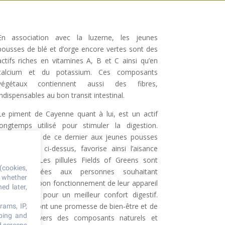
En association avec la luzerne, les jeunes
pousses de blé et d’orge encore vertes sont des
actifs riches en vitamines A, B et C ainsi qu’en
calcium et du potassium. Ces composants
végétaux contiennent aussi des fibres,
indispensables au bon transit intestinal.
Le piment de Cayenne quant à lui, est un actif
longtemps utilisé pour stimuler la digestion.
L’association de ce dernier aux jeunes pousses
mentionnées ci-dessus, favorise ainsi l’aisance
eupeptique. Les pillules Fields of Greens sont
(cookies,
ainsi destinées aux personnes souhaitant
, whether
améliorer le bon fonctionnement de leur appareil
ed later,
de digestion pour un meilleur confort digestif.
Ces pilules sont une promesse de bien-être et de
rams, IP,
oping and
santé à travers des composants naturels et