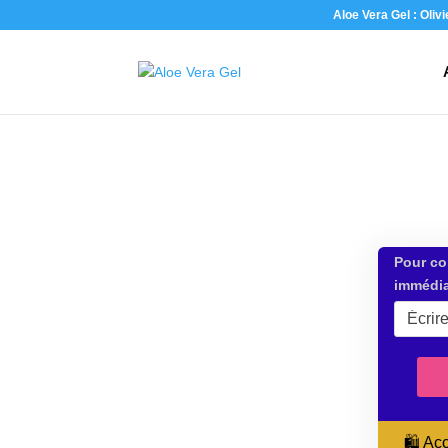
Aloe Vera Gel : Oliv
Pour co
immédia
🛍️ A