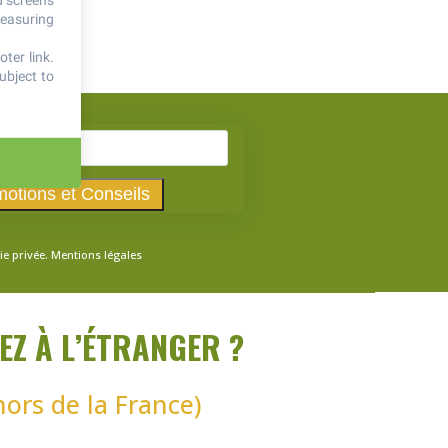
d screens
measuring
ter link
.
ubject to
ie privée.
Mentions légales
EZ À L’ÉTRANGER ?
hors de la France)