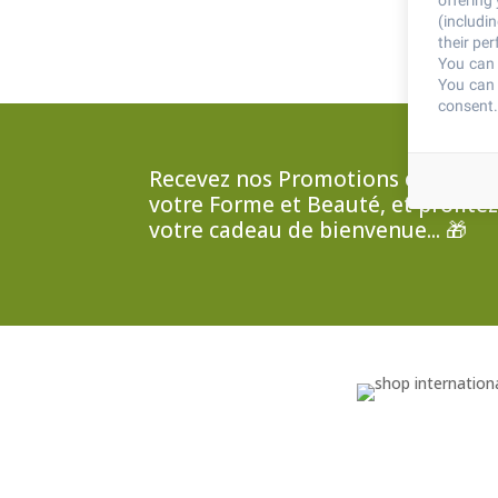
offering
(includi
their pe
You can 
You can 
consent.
Recevez nos Promotions et Consei
votre Forme et Beauté, et profite
votre cadeau de bienvenue... 🎁