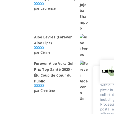
par Laurence
Note
5
sur 5
Aloe Lèvres (Forever
Aloe Lips)
par Céline
Note
5
sur 5
Forever Aloe Vera Gel -
Prix Top Santé 2025 -
Élu Coup de Cœur du
Public
With ou
pixels i
par Christine
Note
5
sur 5
collecte
including
Processi
postal a