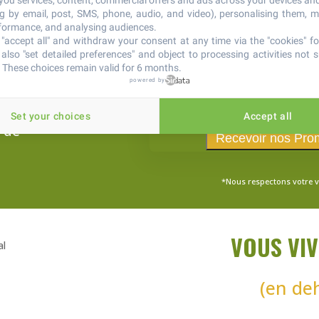
 you services, content, commercial offers and ads across your devices an
ng by email, post, SMS, phone, audio, and video), personalising them, 
rformance, and analysing audiences.
"accept all" and withdraw your consent at any time via the "cookies" foo
also "set detailed preferences" and object to processing activities not s
 These choices remain valid for 6 months.
powered by
ls pour
Set your choices
Accept all
z de
*Nous respectons votre v
VOUS VIV
(en de