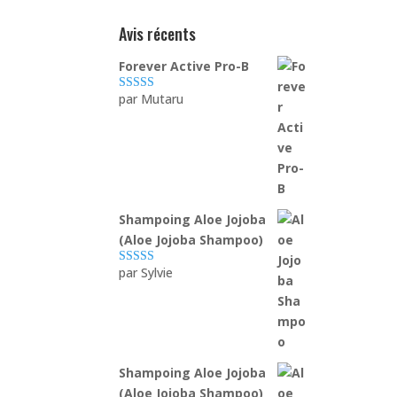
Avis récents
Forever Active Pro-B
par Mutaru
Note
4
sur
5
Shampoing Aloe Jojoba
(Aloe Jojoba Shampoo)
par Sylvie
Note
5
sur 5
Shampoing Aloe Jojoba
(Aloe Jojoba Shampoo)