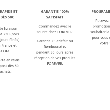
 RAPIDE ET
GARANTIE 100%
PROGRAMM
 DÈS 50€
SATISFAIT
Recevez 
Commandez avec le
promotion
de livraison
sourire chez FOREVER.
souhaiter la
 à 72H (hors
pour vous 
jours fériés)
Garantie « Satisfait ou
votre f
a France et
Remboursé »,
-COM.
pendant 30 jours après
réception de vos produits
erte en relais
FOREVER.
opost dès 50
’achats.