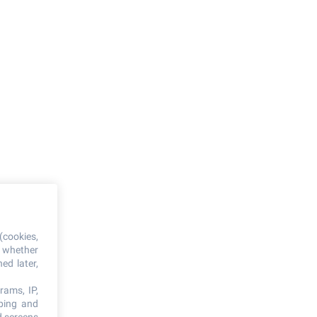
(cookies,
, whether
ed later,
rams, IP,
oping and