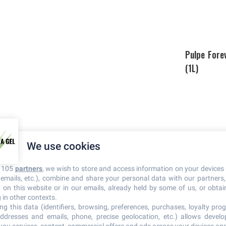
Pulpe Fore
(1L)
We use cookies
Emulsion chauffante
Thermogène
r 105
partners
, we wish to store and access information on your devices 
n emails, etc.), combine and share your personal data with our partners
d on this website or in our emails, already held by some of us, or obtain
Aloe Liquid
 in other contexts.
ng this data (identifiers, browsing, preferences, purchases, loyalty prog
Propolis
ddresses and emails, phone, precise geolocation, etc.) allows devel