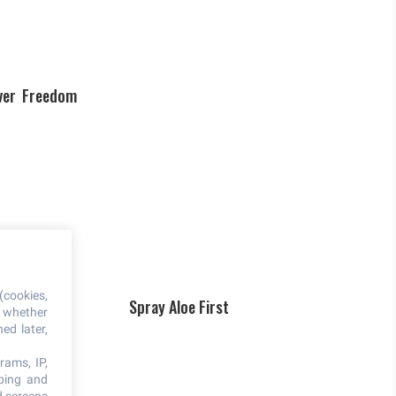
ver Freedom
(cookies,
Spray Aloe First
, whether
ed later,
 Soap
rams, IP,
oping and