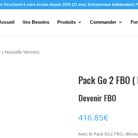
ier Deschanel à votre écoute depuis 2005 (21 ans). Entrepreneur Indépendant, P
Accueil
Vos Besoins
Produits
Commander
For
( Nouvelle Version)
Pack Go 2 FBO ( 
Devenir FBO
416.85
€
Avec le Pack Go2 FBO, découv