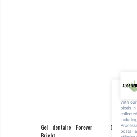
With ou
pixels i
collecte
including
Processi
Gel dentaire Forever
Crème Aloe 
postal a
Bright