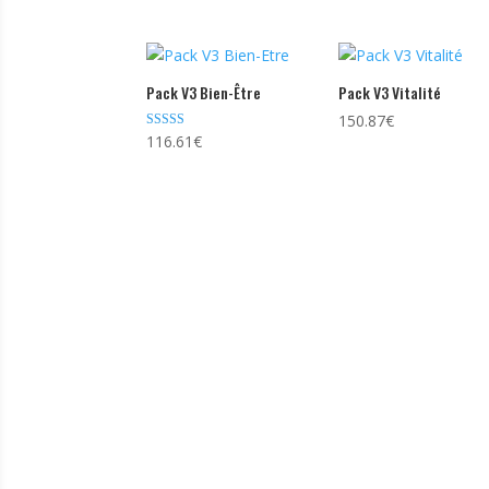
Pack V3 Bien-Être
Pack V3 Vitalité
150.87
€
Note
116.61
€
5.00
sur 5