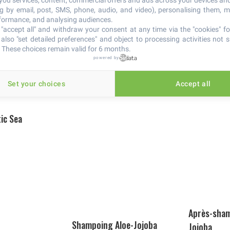
 you services, content, commercial offers and ads across your devices an
ng by email, post, SMS, phone, audio, and video), personalising them, 
rformance, and analysing audiences.
"accept all" and withdraw your consent at any time via the "cookies" foo
also "set detailed preferences" and object to processing activities not s
 These choices remain valid for 6 months.
powered by
Set your choices
Accept all
ic Sea
Après-sham
Shampoing Aloe-Jojoba
Jojoba