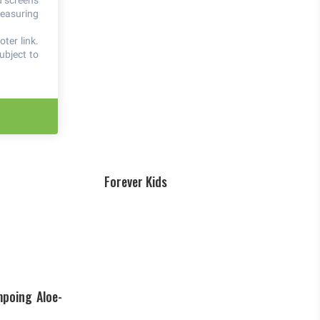
d screens
measuring
ter link
.
ubject to
Forever Kids
poing Aloe-