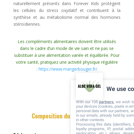
naturellement présents dans Forever Kids protègent
les cellules du stress oxydatif et contribuent à la
synthèse et au métabolisme normal des hormones
stéroïdiennes.
Les compléments alimentaires doivent être utilisés
dans le cadre d’un mode de vie sain et ne pas se
substituer à une alimentation variée et équilibrée. Pour
votre santé, pratiquez une activité physique régulière
:
https://www.mangerbouger.fr/
We use co
With our 105
partners
, we wish t
your devices (cookies, pixels in em
personal data with our partners, w
Composition du Forever Kids
in our emails, already held by some
in other contexts.
Processing this data (identifiers,
loyalty programs, IP, postal add
geolocation, etc.) allows devel