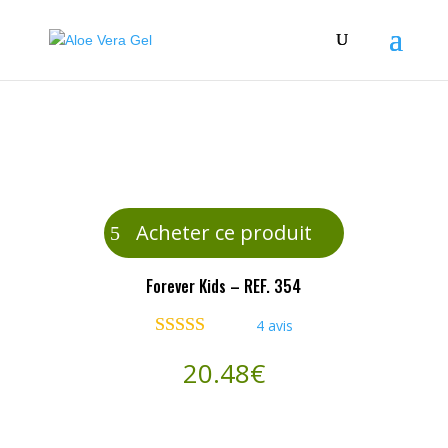
Acheter ce produit
Forever Kids – REF. 354
4
avis
Noté
4.50
20.48
€
sur 5 basé
sur
notations
client