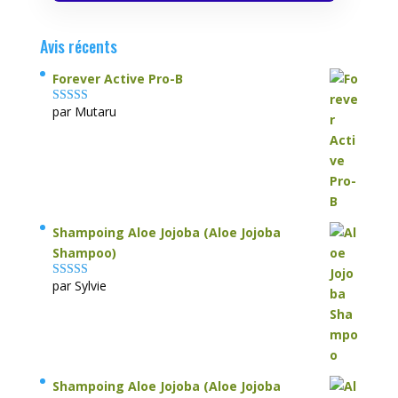
Avis récents
Forever Active Pro-B
par Mutaru
Note
4
sur
5
Shampoing Aloe Jojoba (Aloe Jojoba
Shampoo)
par Sylvie
Note
5
sur 5
Shampoing Aloe Jojoba (Aloe Jojoba