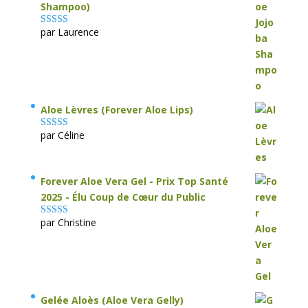
Shampoo)
par Laurence
Note
5
sur 5
Aloe Lèvres (Forever Aloe Lips)
par Céline
Note
5
sur 5
Forever Aloe Vera Gel - Prix Top Santé
2025 - Élu Coup de Cœur du Public
par Christine
Note
5
sur 5
Gelée Aloès (Aloe Vera Gelly)