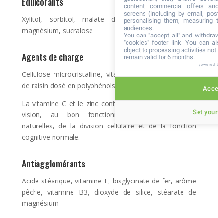
Edulcorants
content, commercial offers an
screens (including by email, pos
Xylitol, sorbitol, malate de calcium, malate de
personalising them, measuring t
audiences.
magnésium, sucralose
You can "accept all" and withdraw
"cookies" footer link
. You can al
object to processing activities no
Agents de charge
remain valid for 6 months.
powered 
Cellulose microcristalline, vitamine C, extrait de peau
de raisin dosé en polyphénols, bisglycinate de zinc.
Accep
La vitamine C et le zinc contribuent au maintien de la
Set your
vision, au bon fonctionnement des défenses
naturelles, de la division cellulaire et de la fonction
cognitive normale.
Antiagglomérants
Acide stéarique, vitamine E, bisglycinate de fer, arôme
pêche, vitamine B3, dioxyde de silice, stéarate de
magnésium