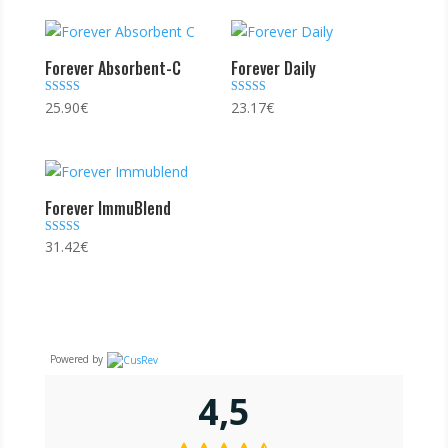
Forever Absorbent-C
Forever Daily
Note
Note
25.90
€
23.17
€
4.00
4.86
sur 5
sur 5
Forever ImmuBlend
Note
31.42
€
5.00
sur 5
Powered by
4,5