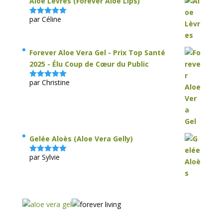
Aloe Lèvres (Forever Aloe Lips)
par Céline
Note
5
sur
5
Forever Aloe Vera Gel - Prix Top Santé
2025 - Élu Coup de Cœur du Public
par Christine
Note
5
sur
5
Gelée Aloès (Aloe Vera Gelly)
par Sylvie
Note
5
sur
5