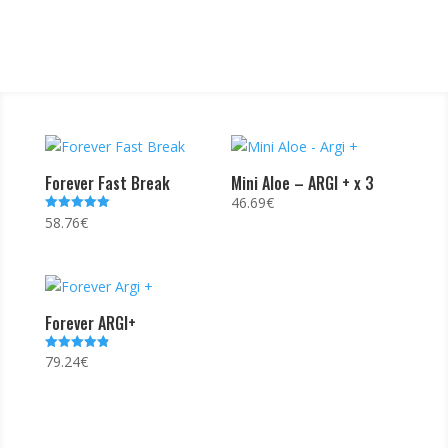
Forever Fast Break
Mini Aloe – ARGI + x 3
46.69
€
58.76
€
Note
5.00
sur 5
Forever ARGI+
79.24
€
Note
4.88
sur 5