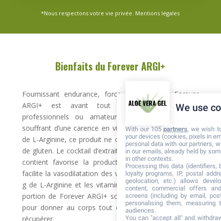
*Nous respectons votre vie privée.
Mentions légales
Bienfaits du Forever ARGI+
Fournissant endurance, force et vitalité, le Forever
ARGI+ est avant tout destiné aux sportifs,
We use co
professionnels ou amateurs, ainsi qu’aux adultes
souffrant d’une carence en vitamines. Formulé à base
With our 105
partners
, we wish t
your devices (cookies, pixels in em
de L-Arginine, ce produit ne contient pas de lactose ni
personal data with our partners, w
de gluten. Le cocktail d’extraits de fruits rouges dont il
in our emails, already held by some
in other contexts.
contient favorise la production d’oxyde nitrique qui
Processing this data (identifiers,
facilite la vasodilatation des vaisseaux sanguins. Les 5
loyalty programs, IP, postal add
geolocation, etc.) allows devel
g de L-Arginine et les vitamines contant dans chaque
content, commercial offers an
portion de Forever ARGI+ sont amplement suffisants
screens (including by email, pos
personalising them, measuring t
pour donner au corps tout ce dont il a besoin pour
audiences.
You can "accept all" and withdraw
récupérer.