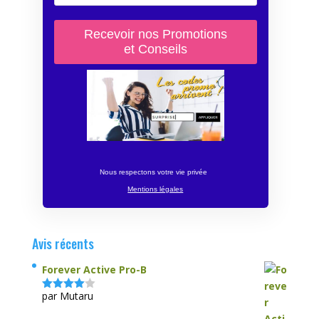
Nous respectons votre vie privée
Mentions légales
Avis récents
Forever Active Pro-B
par Mutaru
Note
4
sur 5