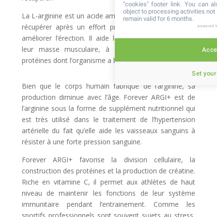
"cookies" footer link
. You can al
object to processing activities no
La L-arginine est un acide aminé qui aide l’organisme à
remain valid for 6 months.
récupérer après un effort prolongé, à stimuler et à
powered 
améliorer l’érection. Il aide les sportifs à développer
leur masse musculaire, à produire la quantité de
Accep
protéines dont l’organisme a besoin.
Set your
Bien que le corps humain fabrique de l’arginine, sa
production diminue avec l’âge. Forever ARGI+ est de
l’arginine sous la forme de supplément nutritionnel qui
est très utilisé dans le traitement de l’hypertension
artérielle du fait qu’elle aide les vaisseaux sanguins à
résister à une forte pression sanguine.
Forever ARGI+ favorise la division cellulaire, la
construction des protéines et la production de créatine.
Riche en vitamine C, il permet aux athlètes de haut
niveau de maintenir les fonctions de leur système
immunitaire pendant l’entrainement. Comme les
sportifs professionnels sont souvent sujets au stress,