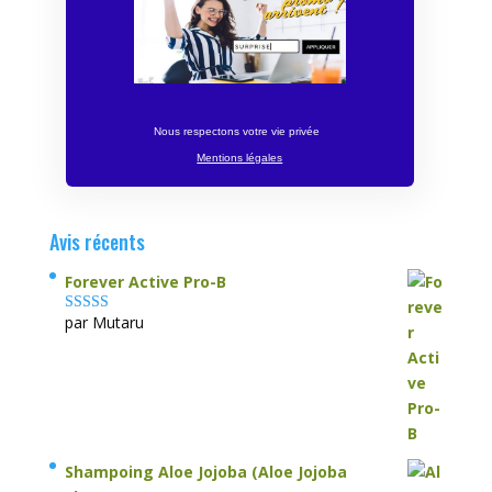
Nous respectons votre vie privée
Mentions légales
Avis récents
Forever Active Pro-B
par Mutaru
Note
4
sur
5
Shampoing Aloe Jojoba (Aloe Jojoba