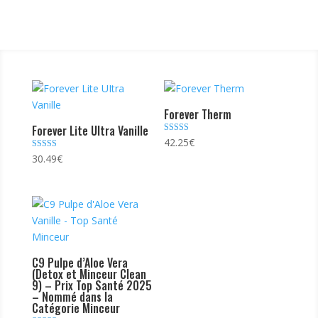
Forever Therm
Forever Lite Ultra Vanille
Note
42.25
€
4.50
Note
30.49
€
sur 5
4.29
sur 5
C9 Pulpe d’Aloe Vera
(Detox et Minceur Clean
9) – Prix Top Santé 2025
– Nommé dans la
Catégorie Minceur