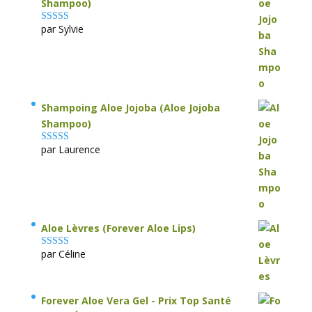
Shampoo)
par Sylvie
Note
5
sur 5
Shampoing Aloe Jojoba (Aloe Jojoba
Shampoo)
par Laurence
Note
5
sur 5
Aloe Lèvres (Forever Aloe Lips)
par Céline
Note
5
sur 5
Forever Aloe Vera Gel - Prix Top Santé