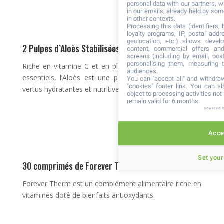
personal data with our partners, w
in our emails, already held by some
in other contexts.
Processing this data (identifiers,
loyalty programs, IP, postal add
geolocation, etc.) allows devel
2 Pulpes d’Aloès Stabilisées
content, commercial offers an
screens (including by email, pos
personalising them, measuring t
Riche en vitamine C et en plusieurs éléments nutritifs
audiences.
essentiels, l’Aloès est une plante reconnue pour ses
You can "accept all" and withdraw
"cookies" footer link
. You can al
vertus hydratantes et nutritives.
object to processing activities no
remain valid for 6 months.
powered 
Accep
Set your
30 comprimés de Forever Therm™
Forever Therm est un complément alimentaire riche en
vitamines doté de bienfaits antioxydants.