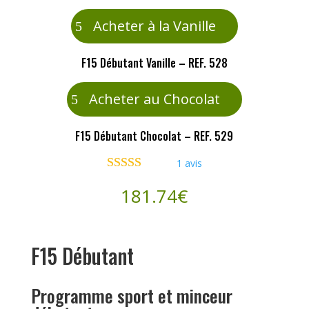
Acheter à la Vanille
F15 Débutant Vanille – REF. 528
Acheter au Chocolat
F15 Débutant Chocolat – REF. 529
1
avis
Noté
5.00
181.74
€
sur 5 basé
sur
notation
client
F15 Débutant
Programme sport et minceur