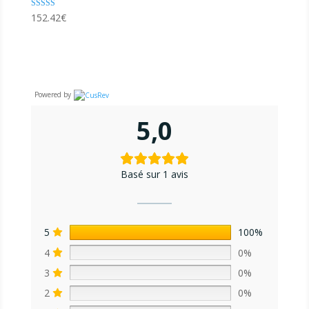
Note
152.42
€
4.85
sur 5
Powered by
5,0
Basé sur 1 avis
5
100%
4
0%
3
0%
2
0%