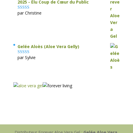
2025 - Élu Coup de Cœur du Public
par Christine
Note
5
sur 5
Gelée Aloès (Aloe Vera Gelly)
par Sylvie
Note
5
sur 5
Distributeur Forever Aloe Vera Gel :
Gelée Aloe Vera
,