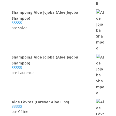
Shampoing Aloe Jojoba (Aloe Jojoba
Shampoo)
par Sylvie
Note
5
sur 5
Shampoing Aloe Jojoba (Aloe Jojoba
Shampoo)
par Laurence
Note
5
sur 5
Aloe Lèvres (Forever Aloe Lips)
par Céline
Note
5
sur 5