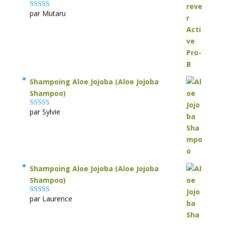
par Mutaru
Note
4
sur
5
Shampoing Aloe Jojoba (Aloe Jojoba
Shampoo)
par Sylvie
Note
5
sur 5
Shampoing Aloe Jojoba (Aloe Jojoba
Shampoo)
par Laurence
Note
5
sur 5