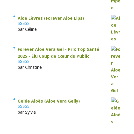
Aloe Lèvres (Forever Aloe Lips)
par Céline
Note
5
sur 5
Forever Aloe Vera Gel - Prix Top Santé
2025 - Élu Coup de Cœur du Public
par Christine
Note
5
sur 5
Gelée Aloès (Aloe Vera Gelly)
par Sylvie
Note
5
sur 5