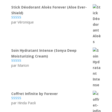
Stick Déodorant Aloès Forever (Aloe Ever-
Shield)
par Véronique
Note
5
sur 5
Soin Hydratant Intense (Sonya Deep
Moisturizing Cream)
par Marion
Note
5
sur 5
Coffret Infinite by Forever
par Hinda Paoli
Note
5
sur 5