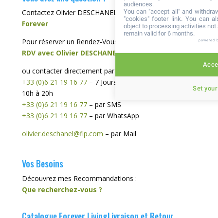
audiences.
You can "accept all" and withdraw
Contactez Olivier DESCHANEL, votre
Distributeur
"cookies" footer link
. You can al
Forever
object to processing activities no
remain valid for 6 months.
Pour réserver un Rendez-Vous Téléphonique :
powered 
RDV avec Olivier DESCHANEL
Accep
ou contacter directement par :
+33 (0)6 21 19 16 77
– 7 Jours sur 7, de préférence de
Set your
10h à 20h
+33 (0)6 21 19 16 77
– par SMS
+33 (0)6 21 19 16 77
– par WhatsApp
olivier.deschanel@flp.com
– par Mail
Vos Besoins
Découvrez mes Recommandations :
Que recherchez-vous ?
Catalogue Forever Living
Livraison et Retour