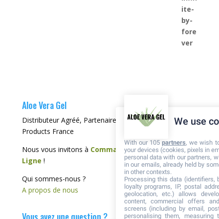
Aloe Vera Gel
Distributeur Agréé, Partenaire de Forever Living
We use co
Products France
With our 105
partners
, we wish t
Nous vous invitons à
Commander directement en
your devices (cookies, pixels in em
personal data with our partners, w
Ligne
!
in our emails, already held by some
in other contexts.
Qui sommes-nous ?
Processing this data (identifiers,
loyalty programs, IP, postal add
A propos de nous
geolocation, etc.) allows devel
content, commercial offers an
screens (including by email, pos
Vous avez une question ?
personalising them, measuring t