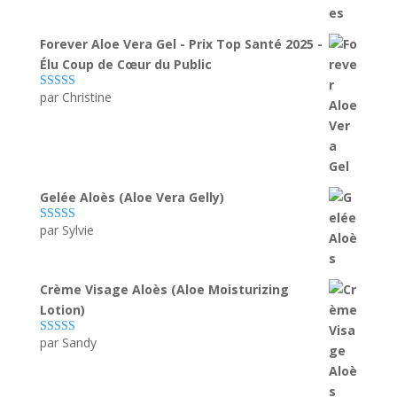
Forever Aloe Vera Gel - Prix Top Santé 2025 -
Élu Coup de Cœur du Public
par Christine
Note
5
sur 5
Gelée Aloès (Aloe Vera Gelly)
par Sylvie
Note
5
sur 5
Crème Visage Aloès (Aloe Moisturizing
Lotion)
par Sandy
Note
5
sur 5