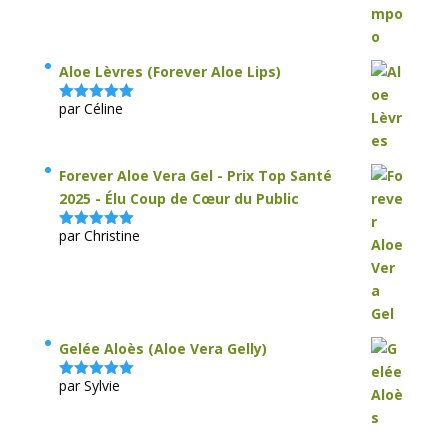
Aloe Lèvres (Forever Aloe Lips)
par Céline
Note
5
sur
5
Forever Aloe Vera Gel - Prix Top Santé
2025 - Élu Coup de Cœur du Public
par Christine
Note
5
sur
5
Gelée Aloès (Aloe Vera Gelly)
par Sylvie
Note
5
sur
5