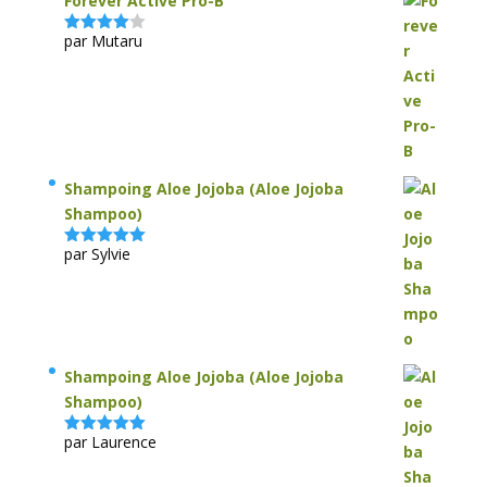
Forever Active Pro-B
par Mutaru
Note
4
sur 5
Shampoing Aloe Jojoba (Aloe Jojoba
Shampoo)
par Sylvie
Note
5
sur
5
Shampoing Aloe Jojoba (Aloe Jojoba
Shampoo)
par Laurence
Note
5
sur
5