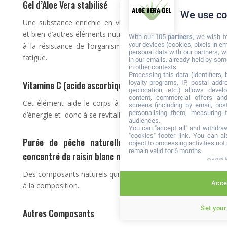
Gel d’Aloe Vera stabilisé
We use co
Une substance enrichie en vitamine C, acides aminés
et bien d’autres éléments nutritifs essentiels favorables
With our 105
partners
, we wish t
your devices (cookies, pixels in em
à la résistance de l’organisme face au stress et à la
personal data with our partners, w
fatigue.
in our emails, already held by some
in other contexts.
Processing this data (identifiers,
Vitamine C (acide ascorbique)
loyalty programs, IP, postal add
geolocation, etc.) allows devel
content, commercial offers an
Cet élément aide le corps à maintenir un bon niveau
screens (including by email, pos
personalising them, measuring t
d’énergie et donc à se revitaliser en cas de fatigue.
audiences.
You can "accept all" and withdraw
"cookies" footer link
. You can al
Purée de pêche naturelle (8%), fructose, jus
object to processing activities no
remain valid for 6 months.
concentré de raisin blanc naturel
powered 
Des composants naturels qui rajoutent plus de saveurs
Accep
à la composition.
Set your
Autres Composants