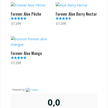
Forever Aloe Pêche
Forever Aloe Berry Nectar
37.29
€
37.29
€
Note
Note
5.00
4.65
sur 5
sur 5
Forever Aloe Mango
37.29
€
Note
5.00
sur 5
Powered by
0,0