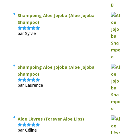
Shampoing Aloe Jojoba (Aloe Jojoba
Shampoo)
par Sylvie
Note
5
sur
5
Shampoing Aloe Jojoba (Aloe Jojoba
Shampoo)
par Laurence
Note
5
sur
5
Aloe Lèvres (Forever Aloe Lips)
par Céline
Note
5
sur