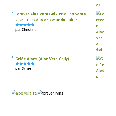
5
Forever Aloe Vera Gel - Prix Top Santé
2025 - Élu Coup de Cœur du Public
par Christine
Note
5
sur
5
Gelée Aloès (Aloe Vera Gelly)
par Sylvie
Note
5
sur
5