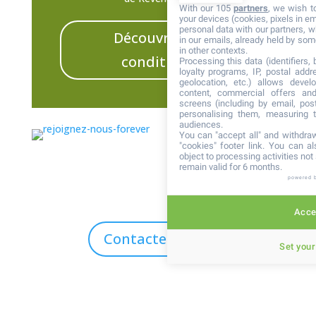
With our 105
partners
, we wish t
your devices (cookies, pixels in em
personal data with our partners, w
Découvrir les
in our emails, already held by some
in other contexts.
conditions
Processing this data (identifiers,
loyalty programs, IP, postal add
geolocation, etc.) allows devel
content, commercial offers an
screens (including by email, pos
personalising them, measuring t
audiences.
You can "accept all" and withdraw
"cookies" footer link
. You can al
object to processing activities no
remain valid for 6 months.
powered 
Accep
Contactez-nous
Set your