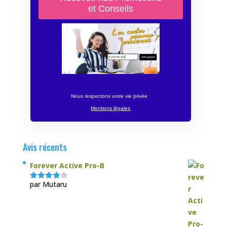
Nous respectons votre vie privée
Mentions légales
Avis récents
Forever Active Pro-B
par Mutaru
Note
4
sur 5