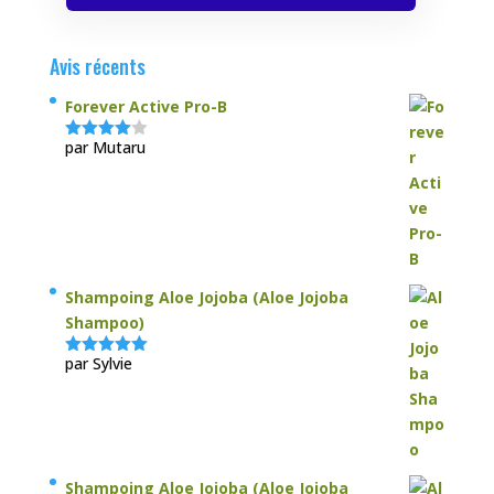
Avis récents
Forever Active Pro-B
par Mutaru
Note
4
sur 5
Shampoing Aloe Jojoba (Aloe Jojoba
Shampoo)
par Sylvie
Note
5
sur
5
Shampoing Aloe Jojoba (Aloe Jojoba