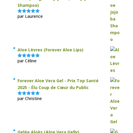
Shampoo)
par Laurence
Note
5
sur
5
Aloe Lèvres (Forever Aloe Lips)
par Céline
Note
5
sur
5
Forever Aloe Vera Gel - Prix Top Santé
2025 - Élu Coup de Cœur du Public
par Christine
Note
5
sur
5
Gelée Aloès (Aloe Vera Gelly)