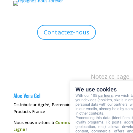
Contactez-nous
Notez ce page
We use cookies
Aloe Vera Gel
With our 105
partners
, we wish t
your devices (cookies, pixels in em
Distributeur Agréé, Partenaire de Forever Living
personal data with our partners, w
in our emails, already held by some
Products France
in other contexts.
Processing this data (identifiers,
Nous vous invitons à
Commander directement en
loyalty programs, IP, postal add
geolocation, etc.) allows devel
Ligne
!
content, commercial offers an