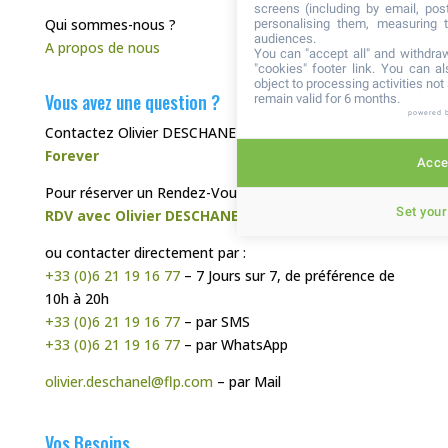
screens (including by email, pos
Qui sommes-nous ?
personalising them, measuring t
audiences.
A propos de nous
You can "accept all" and withdraw
"cookies" footer link
. You can al
object to processing activities no
Vous avez une question ?
remain valid for 6 months.
powered 
Contactez Olivier DESCHANEL, votre
Distributeur
Forever
Accep
Pour réserver un Rendez-Vous Téléphonique :
Set your
RDV avec Olivier DESCHANEL
ou contacter directement par :
+33 (0)6 21 19 16 77
– 7 Jours sur 7, de préférence de
10h à 20h
+33 (0)6 21 19 16 77
– par SMS
+33 (0)6 21 19 16 77
– par WhatsApp
olivier.deschanel@flp.com
– par Mail
Vos Besoins