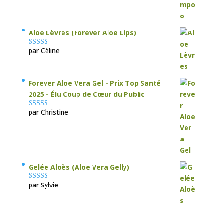
Aloe Lèvres (Forever Aloe Lips)
par Céline
Note
5
sur 5
Forever Aloe Vera Gel - Prix Top Santé
2025 - Élu Coup de Cœur du Public
par Christine
Note
5
sur 5
Gelée Aloès (Aloe Vera Gelly)
par Sylvie
Note
5
sur 5