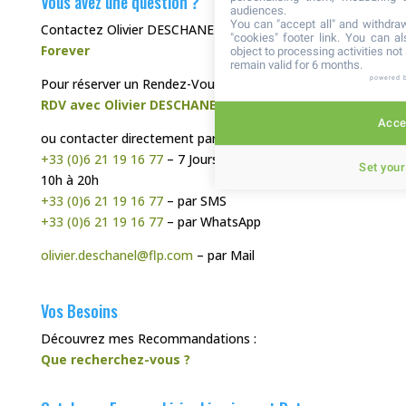
Vous avez une question ?
audiences.
You can "accept all" and withdraw
Contactez Olivier DESCHANEL, votre
Distributeur
"cookies" footer link
. You can al
Forever
object to processing activities no
remain valid for 6 months.
powered 
Pour réserver un Rendez-Vous Téléphonique :
RDV avec Olivier DESCHANEL
Accep
ou contacter directement par :
+33 (0)6 21 19 16 77
– 7 Jours sur 7, de préférence de
Set your
10h à 20h
+33 (0)6 21 19 16 77
– par SMS
+33 (0)6 21 19 16 77
– par WhatsApp
olivier.deschanel@flp.com
– par Mail
Vos Besoins
Découvrez mes Recommandations :
Que recherchez-vous ?