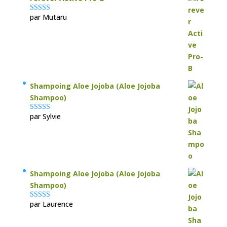
par Mutaru
Note
4
sur
5
Shampoing Aloe Jojoba (Aloe Jojoba
Shampoo)
par Sylvie
Note
5
sur 5
Shampoing Aloe Jojoba (Aloe Jojoba
Shampoo)
par Laurence
Note
5
sur 5