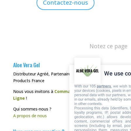
Contactez-nous
Notez ce page
Aloe Vera Gel
We use co
Distributeur Agréé, Partenaire de Forever Living
Products France
With our 105
partners
, we wish t
your devices (cookies, pixels in em
Nous vous invitons à
Commander directement en
personal data with our partners, w
Ligne
!
in our emails, already held by some
in other contexts.
Processing this data (identifiers,
Qui sommes-nous ?
loyalty programs, IP, postal add
A propos de nous
geolocation, etc.) allows devel
content, commercial offers an
screens (including by email, pos
personalising them, measuring t