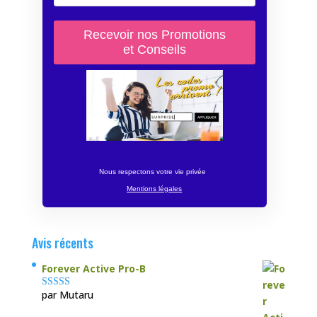
Nous respectons votre vie privée
Mentions légales
Avis récents
Forever Active Pro-B
par Mutaru
Note
4
sur
5