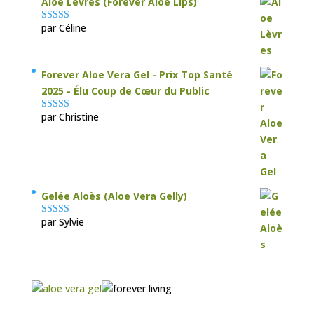
Aloe Lèvres (Forever Aloe Lips)
par Céline
Note
5
sur 5
Forever Aloe Vera Gel - Prix Top Santé
2025 - Élu Coup de Cœur du Public
par Christine
Note
5
sur 5
Gelée Aloès (Aloe Vera Gelly)
par Sylvie
Note
5
sur 5