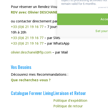
object to processing activities no
remain valid for 6 months.
Pour réserver un Rendez-Vous Téléphonique :
powered 
RDV avec Olivier DESCHANEL
Accep
ou contacter directement par :
+33 (0)6 21 19 16 77
– 7 Jours sur 7, de préférence de
Set your
10h à 20h
+33 (0)6 21 19 16 77
– par SMS
+33 (0)6 21 19 16 77
– par WhatsApp
olivier.deschanel@flp.com
– par Mail
Vos Besoins
Découvrez mes Recommandations :
Que recherchez-vous ?
Catalogue Forever Living
Livraison et Retour
Politique d’expédition
Politique de retour