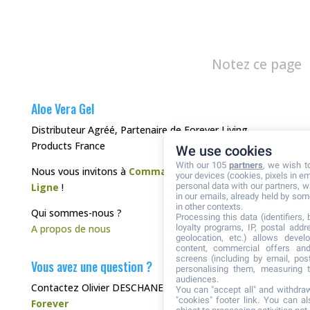
Notez ce page
Aloe Vera Gel
Distributeur Agréé, Partenaire de Forever Living
Products France
We use cookies
With our 105
partners
, we wish t
Nous vous invitons à
Commander directement en
your devices (cookies, pixels in em
Ligne
!
personal data with our partners, w
in our emails, already held by some
in other contexts.
Qui sommes-nous ?
Processing this data (identifiers,
A propos de nous
loyalty programs, IP, postal add
geolocation, etc.) allows devel
content, commercial offers an
screens (including by email, pos
Vous avez une question ?
personalising them, measuring t
audiences.
Contactez Olivier DESCHANEL, votre
Distributeur
You can "accept all" and withdraw
"cookies" footer link
. You can al
Forever