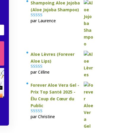
Shampoing Aloe Jojoba
(Aloe Jojoba Shampoo)
par Laurence
Note
5
sur 5
Aloe Lèvres (Forever
Aloe Lips)
par Céline
Note
5
sur 5
Forever Aloe Vera Gel -
Prix Top Santé 2025 -
Élu Coup de Cœur du
Public
par Christine
Note
5
sur 5