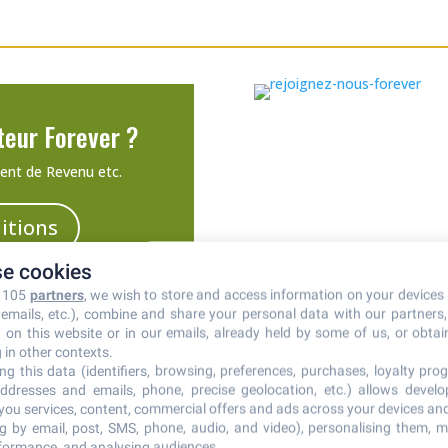
teur Forever ?
ent de Revenu etc.
itions
e cookies
r 105
partners
, we wish to store and access information on your devices 
n emails, etc.), combine and share your personal data with our partners
d on this website or in our emails, already held by some of us, or obtain
 in other contexts.
ng this data (identifiers, browsing, preferences, purchases, loyalty prog
Contactez-nous
ddresses and emails, phone, precise geolocation, etc.) allows devel
 you services, content, commercial offers and ads across your devices an
ng by email, post, SMS, phone, audio, and video), personalising them, 
rformance, and analysing audiences.