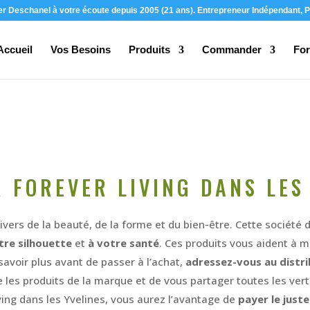
ier Deschanel à votre écoute depuis 2005 (21 ans). Entrepreneur Indépendant, P
Accueil
Vos Besoins
Produits
Commander
For
 FOREVER LIVING DANS LES 
vers de la beauté, de la forme et du bien-être. Cette société
tre silhouette
et
à votre santé
. Ces produits vous aident à mi
savoir plus avant de passer à l’achat,
adressez-vous au distri
e les produits de la marque et de vous partager toutes les vert
ing dans les Yvelines, vous aurez l’avantage de
payer le juste