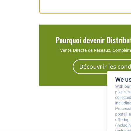
Pourquoi devenir Distribu
Vente Directe de Réseaux, Complém
Découvrir les cond
We us
With ou
pixels i
collecte
including
Processi
postal a
offering
(includi
their pe