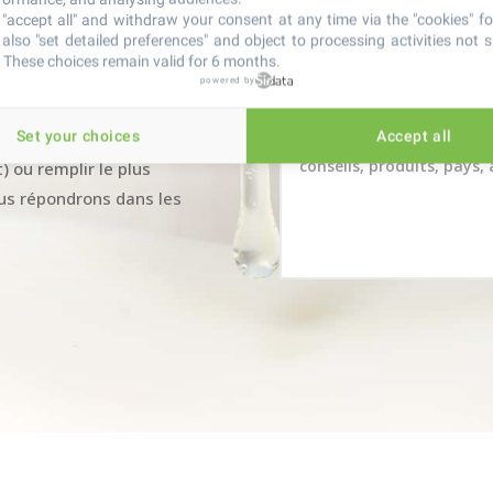
IRECTEMENT
"accept all" and withdraw your consent at any time via the "cookies" foo
also "set detailed preferences" and object to processing activities not s
 These choices remain valid for 6 months.
isés, ou de l’Aide à la
powered by
de nous contacter par
Set your choices
Accept all
, de préférence de 10h à
 ou remplir le plus
ous répondrons dans les