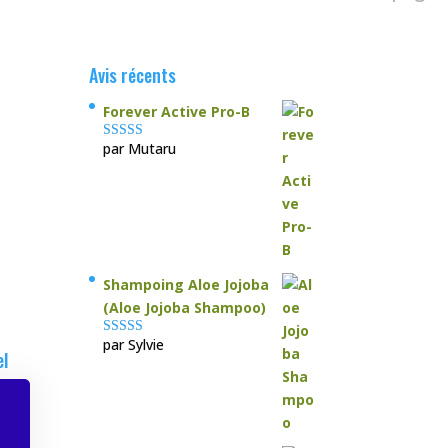
Avis récents
Forever Active Pro-B
par Mutaru
Note
4
sur
5
Shampoing Aloe Jojoba
(Aloe Jojoba Shampoo)
par Sylvie
Note
5
sur 5
el