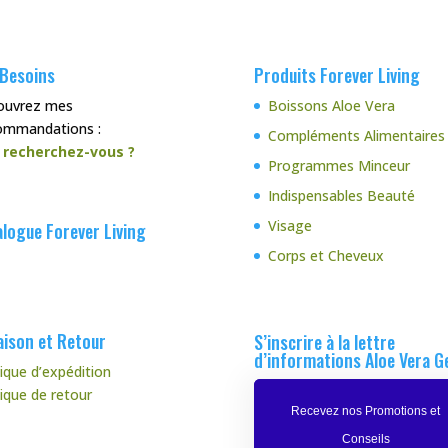
 Besoins
Produits Forever Living
ouvrez mes
Boissons Aloe Vera
ommandations :
Compléments Alimentaires
 recherchez-vous ?
Programmes Minceur
Indispensables Beauté
Visage
logue Forever Living
Corps et Cheveux
aison et Retour
S’inscrire à la lettre
d’informations Aloe Vera G
tique d’expédition
tique de retour
Recevez nos Promotions et
Conseils