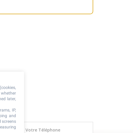
(cookies,
, whether
ed later,
rams, IP,
oping and
d screens
measuring