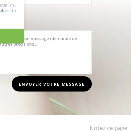
ter link
.
ubject to
ENVOYER VOTRE MESSAGE
Notez ce page