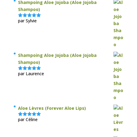
Shampoing Aloe Jojoba (Aloe Jojoba
Shampoo)
par Sylvie
Note
5
sur
5
Shampoing Aloe Jojoba (Aloe Jojoba
Shampoo)
par Laurence
Note
5
sur
5
Aloe Lèvres (Forever Aloe Lips)
par Céline
Note
5
sur
5