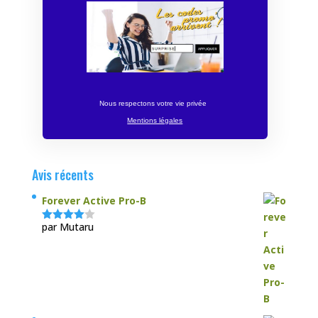
Nous respectons votre vie privée
Mentions légales
Avis récents
Forever Active Pro-B
par Mutaru
Note
4
sur 5