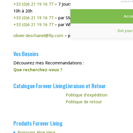
powered 
+33 (0)6 21 19 16 77
– 7 Jours sur 7, de préférence de
10h à 20h
Accep
+33 (0)6 21 19 16 77
– par SMS
+33 (0)6 21 19 16 77
– par WhatsApp
Set your
olivier.deschanel@flp.com
– par Mail
Vos Besoins
Découvrez mes Recommandations :
Que recherchez-vous ?
Catalogue Forever Living
Livraison et Retour
Politique d’expédition
Politique de retour
Produits Forever Living
Boissons Aloe Vera