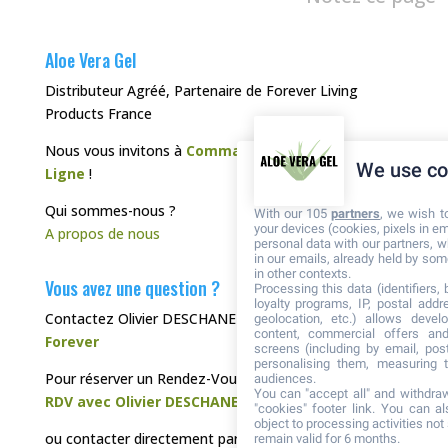
Aloe Vera Gel
Distributeur Agréé, Partenaire de Forever Living
Products France
Nous vous invitons à
Commander directement en
We use co
Ligne
!
Qui sommes-nous ?
With our 105
partners
, we wish t
your devices (cookies, pixels in em
A propos de nous
personal data with our partners, w
in our emails, already held by some
in other contexts.
Vous avez une question ?
Processing this data (identifiers,
loyalty programs, IP, postal add
Contactez Olivier DESCHANEL, votre
Distributeur
geolocation, etc.) allows devel
content, commercial offers an
Forever
screens (including by email, pos
personalising them, measuring t
Pour réserver un Rendez-Vous Téléphonique :
audiences.
You can "accept all" and withdraw
RDV avec Olivier DESCHANEL
"cookies" footer link
. You can al
object to processing activities no
ou contacter directement par :
remain valid for 6 months.