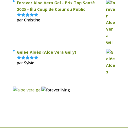
Forever Aloe Vera Gel - Prix Top Santé
2025 - Élu Coup de Cœur du Public
par Christine
Note
5
sur
5
Gelée Aloès (Aloe Vera Gelly)
par Sylvie
Note
5
sur
5