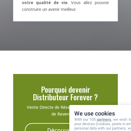
votre qualité de vie
. Vous allez pouvoir
construire un avenir meilleur.
Pourquoi devenir
Distributeur Forever ?
Vente Directe de Réseaux, Complément
We use cookies
de Revenu etc.
With our 105
partners
, we wish t
your devices (cookies, pixels in em
personal data with our partners, w
Découvrir les