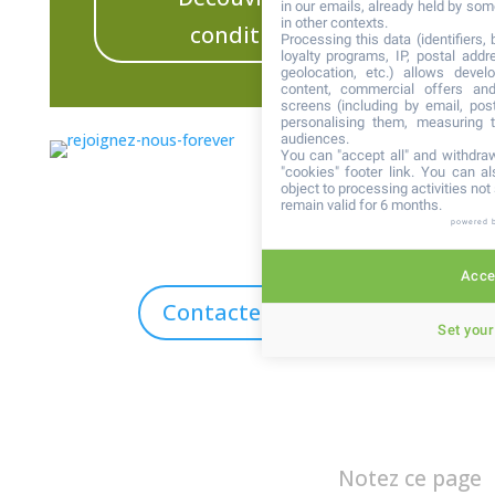
in our emails, already held by some
in other contexts.
conditions
Processing this data (identifiers,
loyalty programs, IP, postal add
geolocation, etc.) allows devel
content, commercial offers an
screens (including by email, pos
personalising them, measuring t
audiences.
You can "accept all" and withdraw
"cookies" footer link
. You can al
object to processing activities no
remain valid for 6 months.
powered 
Accep
Contactez-nous
Set your
Notez ce page