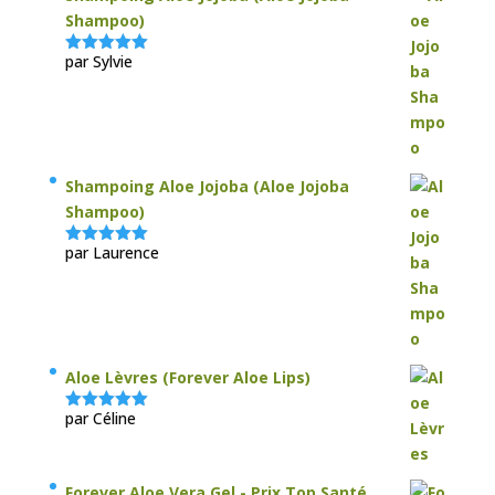
Shampoo)
par Sylvie
Note
5
sur
5
Shampoing Aloe Jojoba (Aloe Jojoba
Shampoo)
par Laurence
Note
5
sur
5
Aloe Lèvres (Forever Aloe Lips)
par Céline
Note
5
sur
5
Forever Aloe Vera Gel - Prix Top Santé