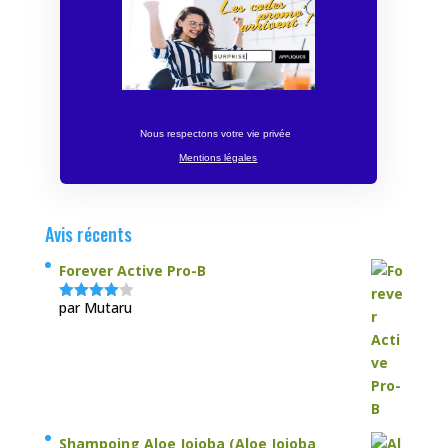
Nous respectons votre vie privée
Mentions légales
Avis récents
Forever Active Pro-B
par Mutaru
Note
4
sur 5
Shampoing Aloe Jojoba (Aloe Jojoba