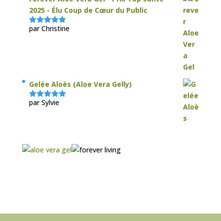
2025 - Élu Coup de Cœur du Public
par Christine
Note
5
sur
5
Gelée Aloès (Aloe Vera Gelly)
par Sylvie
Note
5
sur
5