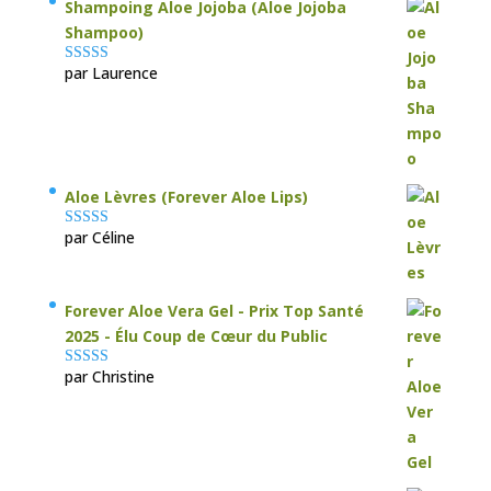
Shampoing Aloe Jojoba (Aloe Jojoba
Shampoo)
par Laurence
Note
5
sur 5
Aloe Lèvres (Forever Aloe Lips)
par Céline
Note
5
sur 5
Forever Aloe Vera Gel - Prix Top Santé
2025 - Élu Coup de Cœur du Public
par Christine
Note
5
sur 5