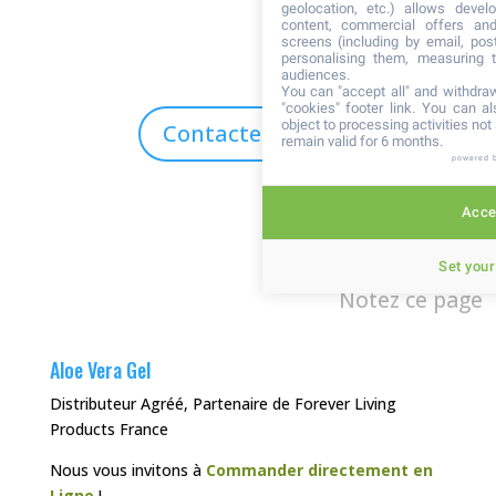
geolocation, etc.) allows devel
content, commercial offers an
screens (including by email, pos
personalising them, measuring t
audiences.
You can "accept all" and withdraw
"cookies" footer link
. You can al
object to processing activities no
Contactez-nous
remain valid for 6 months.
powered 
Accep
Set your
Notez ce page
Aloe Vera Gel
Distributeur Agréé, Partenaire de Forever Living
Products France
Nous vous invitons à
Commander directement en
Ligne
!