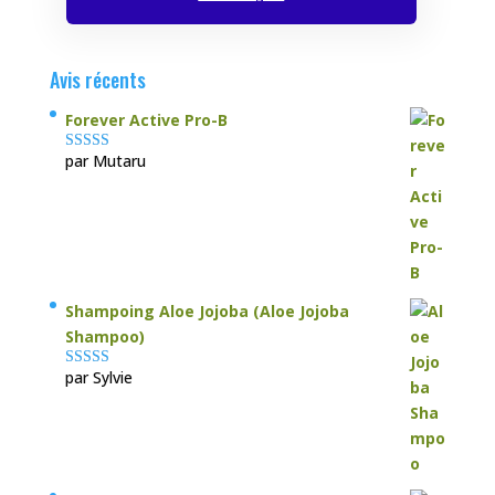
Avis récents
Forever Active Pro-B
par Mutaru
Note
4
sur
5
Shampoing Aloe Jojoba (Aloe Jojoba
Shampoo)
par Sylvie
Note
5
sur 5