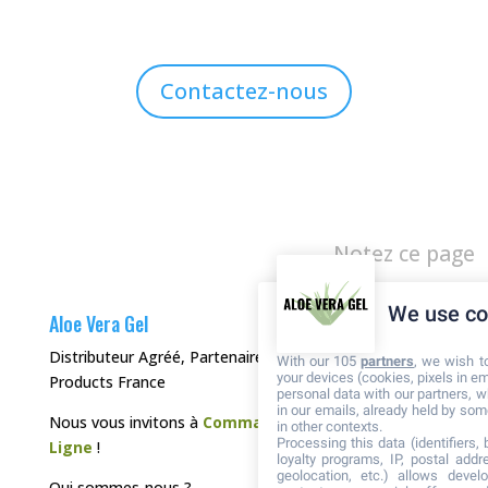
Contactez-nous
Notez ce page
We use co
Aloe Vera Gel
Distributeur Agréé, Partenaire de Forever Living
With our 105
partners
, we wish t
your devices (cookies, pixels in em
Products France
personal data with our partners, w
in our emails, already held by some
Nous vous invitons à
Commander directement en
in other contexts.
Processing this data (identifiers,
Ligne
!
loyalty programs, IP, postal add
geolocation, etc.) allows devel
Qui sommes-nous ?