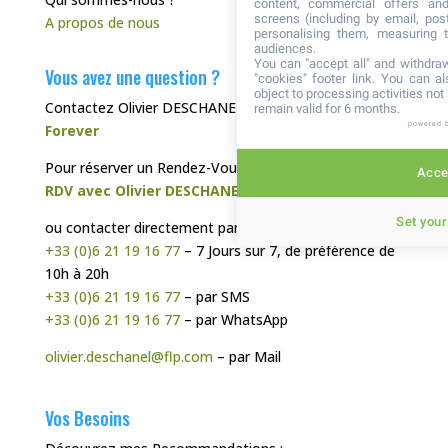
content, commercial offers an
screens (including by email, pos
A propos de nous
personalising them, measuring t
audiences.
You can "accept all" and withdraw
Vous avez une question ?
"cookies" footer link
. You can al
object to processing activities no
Contactez Olivier DESCHANEL, votre
Distributeur
remain valid for 6 months.
powered 
Forever
Pour réserver un Rendez-Vous Téléphonique :
Accep
RDV avec Olivier DESCHANEL
Set your
ou contacter directement par :
+33 (0)6 21 19 16 77
– 7 Jours sur 7, de préférence de
10h à 20h
+33 (0)6 21 19 16 77
– par SMS
+33 (0)6 21 19 16 77
– par WhatsApp
olivier.deschanel@flp.com
– par Mail
Vos Besoins