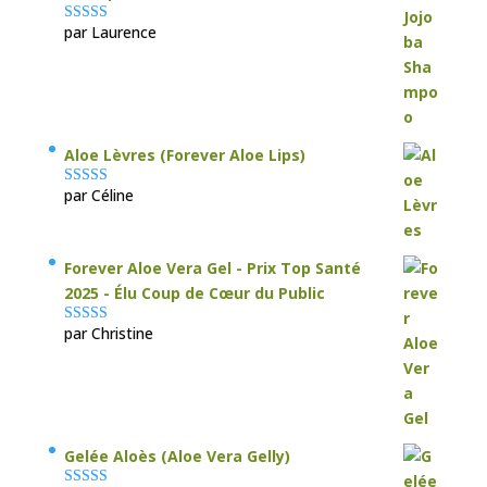
par Laurence
Note
5
sur 5
Aloe Lèvres (Forever Aloe Lips)
par Céline
Note
5
sur 5
Forever Aloe Vera Gel - Prix Top Santé
2025 - Élu Coup de Cœur du Public
par Christine
Note
5
sur 5
Gelée Aloès (Aloe Vera Gelly)