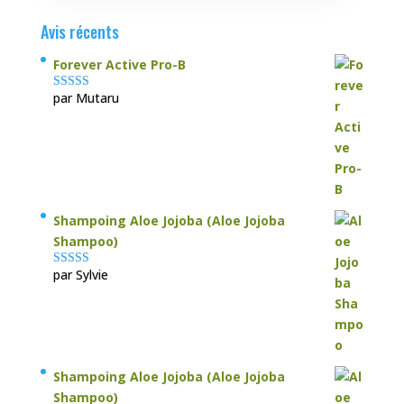
Avis récents
Forever Active Pro-B
par Mutaru
Note
4
sur
5
Shampoing Aloe Jojoba (Aloe Jojoba
Shampoo)
par Sylvie
Note
5
sur 5
Shampoing Aloe Jojoba (Aloe Jojoba
Shampoo)