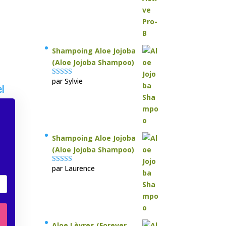
Shampoing Aloe Jojoba
(Aloe Jojoba Shampoo)
par Sylvie
Note
5
sur 5
el
Shampoing Aloe Jojoba
(Aloe Jojoba Shampoo)
par Laurence
Note
5
sur 5
Aloe Lèvres (Forever