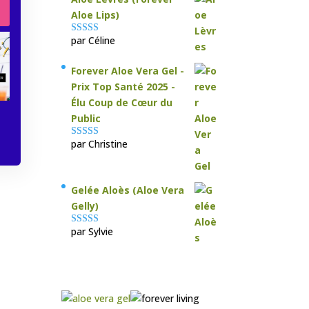
Aloe Lips)
par Céline
Note
5
sur 5
Forever Aloe Vera Gel -
Prix Top Santé 2025 -
Élu Coup de Cœur du
Public
par Christine
Note
5
sur 5
Gelée Aloès (Aloe Vera
Gelly)
par Sylvie
Note
5
sur 5