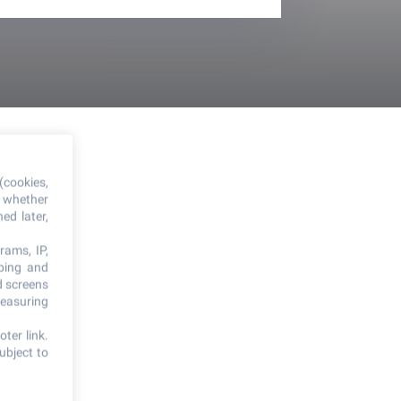
(cookies,
, whether
ed later,
rams, IP,
oping and
d screens
measuring
ter link
.
ubject to