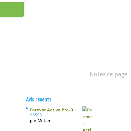
Notez ce page
Avis récents
Forever Active Pro-B
par Mutaru
Note
4
sur
5