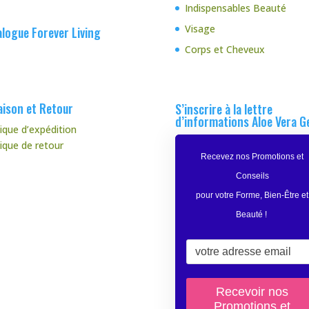
Indispensables Beauté
Visage
logue Forever Living
Corps et Cheveux
aison et Retour
S’inscrire à la lettre
d’informations Aloe Vera G
tique d’expédition
tique de retour
Recevez nos Promotions et
Conseils
pour votre Forme, Bien-Être et
Beauté
!