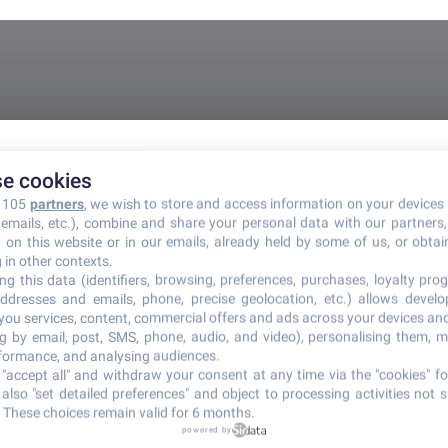
e cookies
r 105
partners
, we wish to store and access information on your devices 
n emails, etc.), combine and share your personal data with our partners
d on this website or in our emails, already held by some of us, or obtain
teur Forever ?
 in other contexts.
ng this data (identifiers, browsing, preferences, purchases, loyalty prog
ent de Revenu etc.
ddresses and emails, phone, precise geolocation, etc.) allows devel
 you services, content, commercial offers and ads across your devices an
ng by email, post, SMS, phone, audio, and video), personalising them, 
itions
rformance, and analysing audiences.
"accept all" and withdraw your consent at any time via the "cookies" foo
also "set detailed preferences" and object to processing activities not s
 These choices remain valid for 6 months.
powered by