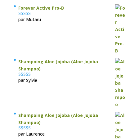
Forever Active Pro-B
par Mutaru
Note
4
sur
5
Shampoing Aloe Jojoba (Aloe Jojoba
Shampoo)
par Sylvie
Note
5
sur 5
Shampoing Aloe Jojoba (Aloe Jojoba
Shampoo)
par Laurence
Note
5
sur 5