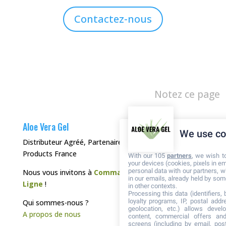
Contactez-nous
Notez ce page
Aloe Vera Gel
We use co
Distributeur Agréé, Partenaire de Forever Living
Products France
With our 105
partners
, we wish t
your devices (cookies, pixels in em
personal data with our partners, w
Nous vous invitons à
Commander directement en
in our emails, already held by some
Ligne
!
in other contexts.
Processing this data (identifiers,
loyalty programs, IP, postal add
Qui sommes-nous ?
geolocation, etc.) allows devel
A propos de nous
content, commercial offers an
screens (including by email, pos