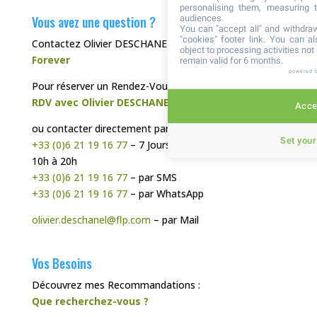
personalising them, measuring t
Vous avez une question ?
audiences.
You can "accept all" and withdraw
"cookies" footer link
. You can al
Contactez Olivier DESCHANEL, votre
Distributeur
object to processing activities no
Forever
remain valid for 6 months.
powered 
Pour réserver un Rendez-Vous Téléphonique :
RDV avec Olivier DESCHANEL
Accep
ou contacter directement par :
Set your
+33 (0)6 21 19 16 77
– 7 Jours sur 7, de préférence de
10h à 20h
+33 (0)6 21 19 16 77
– par SMS
+33 (0)6 21 19 16 77
– par WhatsApp
olivier.deschanel@flp.com
– par Mail
Vos Besoins
Découvrez mes Recommandations :
Que recherchez-vous ?