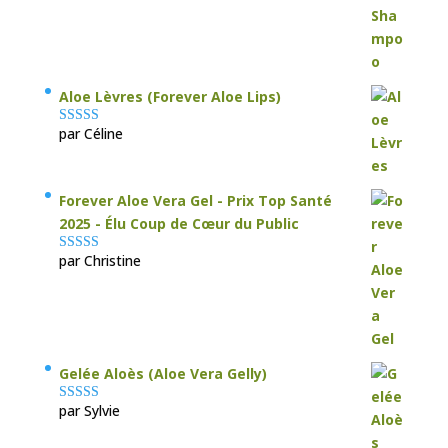
Aloe Lèvres (Forever Aloe Lips)
par Céline
Note
5
sur 5
Forever Aloe Vera Gel - Prix Top Santé
2025 - Élu Coup de Cœur du Public
par Christine
Note
5
sur 5
Gelée Aloès (Aloe Vera Gelly)
par Sylvie
Note
5
sur 5