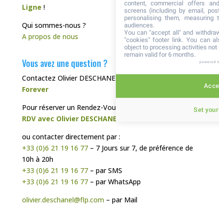
content, commercial offers an
Ligne
!
screens (including by email, pos
personalising them, measuring t
Qui sommes-nous ?
audiences.
You can "accept all" and withdraw
A propos de nous
"cookies" footer link
. You can al
object to processing activities no
remain valid for 6 months.
Vous avez une question ?
powered 
Contactez Olivier DESCHANEL, votre
Distributeur
Accep
Forever
Pour réserver un Rendez-Vous Téléphonique :
Set your
RDV avec Olivier DESCHANEL
ou contacter directement par :
+33 (0)6 21 19 16 77
– 7 Jours sur 7, de préférence de
10h à 20h
+33 (0)6 21 19 16 77
– par SMS
+33 (0)6 21 19 16 77
– par WhatsApp
olivier.deschanel@flp.com
– par Mail