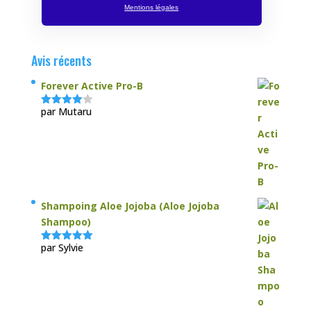
Mentions légales
Avis récents
Forever Active Pro-B
par Mutaru
Note
4
sur 5
Shampoing Aloe Jojoba (Aloe Jojoba
Shampoo)
par Sylvie
Note
5
sur
5