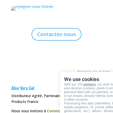
Contactez-nous
Notez ce page
We use cookies
With our 105
partners
, we wish t
Aloe Vera Gel
your devices (cookies, pixels in em
personal data with our partners, w
Distributeur Agréé, Partenaire de Forever Living
in our emails, already held by some
in other contexts.
Products France
Processing this data (identifiers,
loyalty programs, IP, postal add
Nous vous invitons à
Commander directement en
geolocation, etc.) allows devel