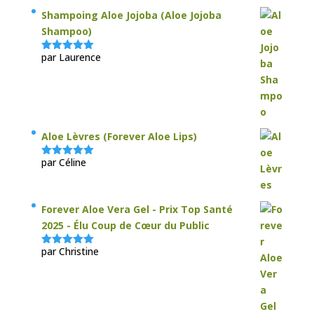
Shampoing Aloe Jojoba (Aloe Jojoba
Shampoo)
par Laurence
Note
5
sur
5
Aloe Lèvres (Forever Aloe Lips)
par Céline
Note
5
sur
5
Forever Aloe Vera Gel - Prix Top Santé
2025 - Élu Coup de Cœur du Public
par Christine
Note
5
sur
5