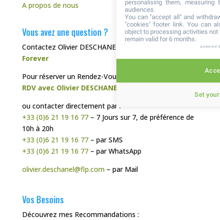
personalising them, measuring t
A propos de nous
audiences.
You can "accept all" and withdraw
"cookies" footer link
. You can al
Vous avez une question ?
object to processing activities no
remain valid for 6 months.
Contactez Olivier DESCHANEL, votre
Distributeur
powered 
Forever
Accep
Pour réserver un Rendez-Vous Téléphonique :
RDV avec Olivier DESCHANEL
Set your
ou contacter directement par :
+33 (0)6 21 19 16 77
– 7 Jours sur 7, de préférence de
10h à 20h
+33 (0)6 21 19 16 77
– par SMS
+33 (0)6 21 19 16 77
– par WhatsApp
olivier.deschanel@flp.com
– par Mail
Vos Besoins
Découvrez mes Recommandations :