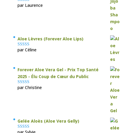
par Laurence
Note
5
sur 5
Aloe Lèvres (Forever Aloe Lips)
par Céline
Note
5
sur 5
Forever Aloe Vera Gel - Prix Top Santé
2025 - Élu Coup de Cœur du Public
par Christine
Note
5
sur 5
Gelée Aloès (Aloe Vera Gelly)
par Sylvie
Note
5
sur 5