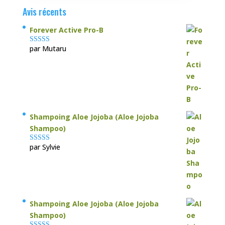
Avis récents
Forever Active Pro-B
par Mutaru
Note
4
sur
5
Shampoing Aloe Jojoba (Aloe Jojoba
Shampoo)
par Sylvie
Note
5
sur 5
Shampoing Aloe Jojoba (Aloe Jojoba
Shampoo)