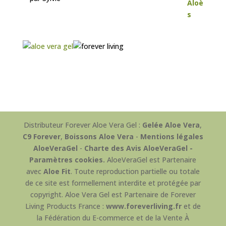
Distributeur Forever Aloe Vera Gel :
Gelée Aloe Vera
,
C9 Forever
,
Boissons Aloe Vera
-
Mentions légales
AloeVeraGel
-
Charte des Avis AloeVeraGel -
Paramètres cookies.
AloeVeraGel est Partenaire
avec
Aloe Fit
. Toute reproduction partielle ou totale
de ce site est formellement interdite et protégée par
copyright. Aloe Vera Gel est Partenaire de Forever
Living Products France :
www.foreverliving.fr
et de
la Fédération du E-commerce et de la Vente À