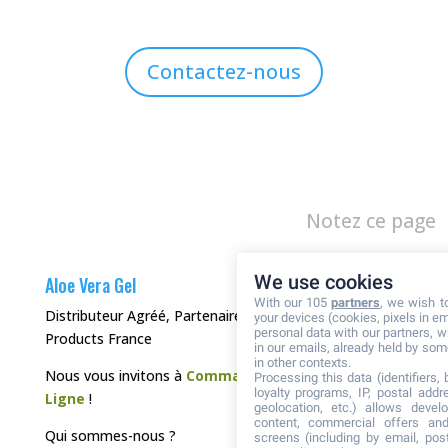
Contactez-nous
Notez ce page
We use cookies
Aloe Vera Gel
With our 105
partners
, we wish t
Distributeur Agréé, Partenaire de Forever Living
your devices (cookies, pixels in em
personal data with our partners, w
Products France
in our emails, already held by some
in other contexts.
Nous vous invitons à
Commander directement en
Processing this data (identifiers,
loyalty programs, IP, postal add
Ligne
!
geolocation, etc.) allows devel
content, commercial offers an
Qui sommes-nous ?
screens (including by email, pos