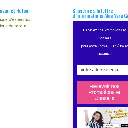
aison et Retour
S’inscrire à la lettre
d’informations Aloe Vera G
tique d’expédition
tique de retour
Recevez nos Promotions et
Conseils
pour votre Forme, Bien-Être et
Beauté
!