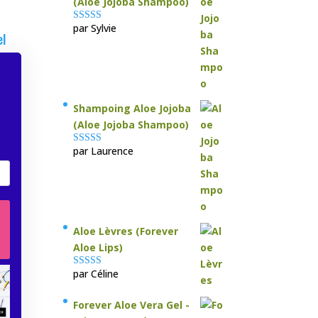
(Aloe Jojoba Shampoo)
par Sylvie
Note
5
sur 5
el
Shampoing Aloe Jojoba
(Aloe Jojoba Shampoo)
par Laurence
Note
5
sur 5
Aloe Lèvres (Forever
Aloe Lips)
par Céline
Note
5
sur 5
Forever Aloe Vera Gel -