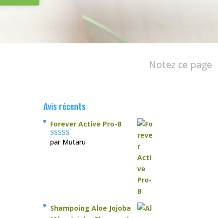
Notez ce page
Avis récents
Forever Active Pro-B
par Mutaru
Note
4
sur
5
Shampoing Aloe Jojoba