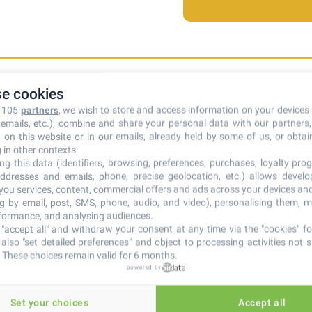
e cookies
r 105
partners
, we wish to store and access information on your devices 
teur Forever ?
n emails, etc.), combine and share your personal data with our partners
d on this website or in our emails, already held by some of us, or obtain
 in other contexts.
ent de Revenu etc.
ng this data (identifiers, browsing, preferences, purchases, loyalty prog
ddresses and emails, phone, precise geolocation, etc.) allows devel
itions
 you services, content, commercial offers and ads across your devices an
ng by email, post, SMS, phone, audio, and video), personalising them, 
rformance, and analysing audiences.
"accept all" and withdraw your consent at any time via the "cookies" foo
also "set detailed preferences" and object to processing activities not s
 These choices remain valid for 6 months.
powered by
Contactez-nous
Set your choices
Accept all