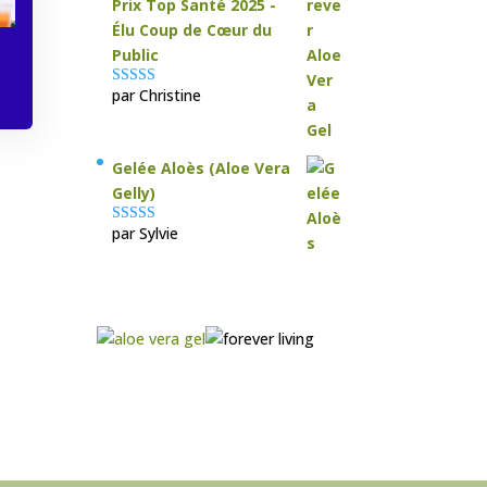
Prix Top Santé 2025 -
Élu Coup de Cœur du
Public
par Christine
Note
5
sur 5
Gelée Aloès (Aloe Vera
Gelly)
par Sylvie
Note
5
sur 5