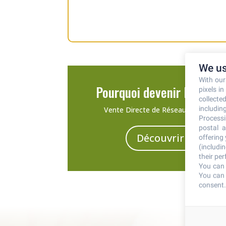
We us
With ou
Pourquoi devenir Distribu
pixels i
collecte
including
Vente Directe de Réseaux, Complém
Processi
postal a
Découvrir les cond
offering
(includi
their pe
You can 
You can 
consent.