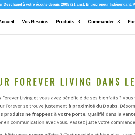
ier Deschanel à votre écoute depuis 2005 (21 ans). Entrepreneur Indépendant, P
Accueil
Vos Besoins
Produits
Commander
For
UR FOREVER LIVING DANS LE
Forever Living et vous avez bénéficié de ses bienfaits ? Vous 
eur Forever se trouve justement
à proximité du Doubs
. Désor
s produits ne frappent à votre porte
. Qualifié dans la
vente
er en communication avec vous. Passez juste votre commande et
u bâtir votre propre affaire ? C’est possible et bien plus, avec 