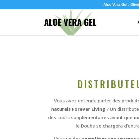
Aloe Vera Gel : Oliv
DISTRIBUTE
Vous avez entendu parler des produits 
naturels Forever Living
? Un distribut
des coûts supplémentaires avant que
no
le Doubs se chargera d’entr
Vous voulez
compléter vos revenus
o