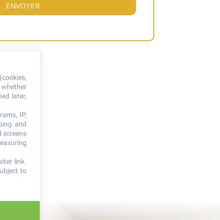
(cookies,
, whether
ed later,
rams, IP,
oping and
d screens
measuring
ter link
.
ubject to