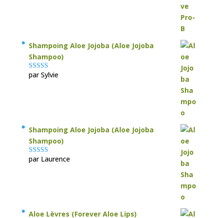
Shampoing Aloe Jojoba (Aloe Jojoba
Shampoo)
par Sylvie
Note
5
sur 5
Shampoing Aloe Jojoba (Aloe Jojoba
Shampoo)
par Laurence
Note
5
sur 5
Aloe Lèvres (Forever Aloe Lips)