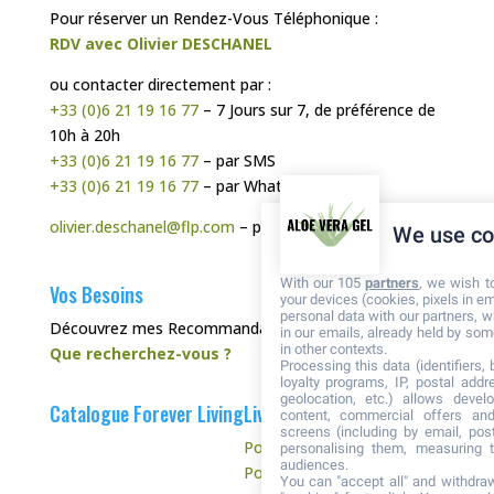
Pour réserver un Rendez-Vous Téléphonique :
RDV avec Olivier DESCHANEL
ou contacter directement par :
+33 (0)6 21 19 16 77
– 7 Jours sur 7, de préférence de
10h à 20h
+33 (0)6 21 19 16 77
– par SMS
+33 (0)6 21 19 16 77
– par WhatsApp
olivier.deschanel@flp.com
– par Mail
We use co
With our 105
partners
, we wish t
Vos Besoins
your devices (cookies, pixels in em
personal data with our partners, w
Découvrez mes Recommandations :
in our emails, already held by some
in other contexts.
Que recherchez-vous ?
Processing this data (identifiers,
loyalty programs, IP, postal add
geolocation, etc.) allows devel
Catalogue Forever Living
Livraison et Retour
content, commercial offers an
screens (including by email, pos
Politique d’expédition
personalising them, measuring t
audiences.
Politique de retour
You can "accept all" and withdraw