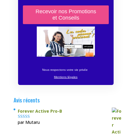
Nous respectons votre vie privée
Mentions légales
Avis récents
Forever Active Pro-B
par Mutaru
Note
4
sur
5