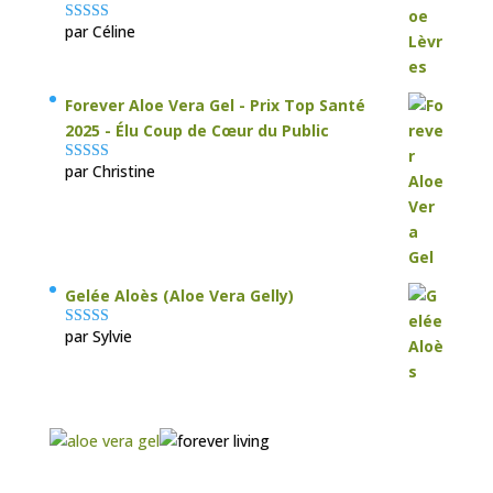
par Céline
Note
5
sur 5
Forever Aloe Vera Gel - Prix Top Santé
2025 - Élu Coup de Cœur du Public
par Christine
Note
5
sur 5
Gelée Aloès (Aloe Vera Gelly)
par Sylvie
Note
5
sur 5