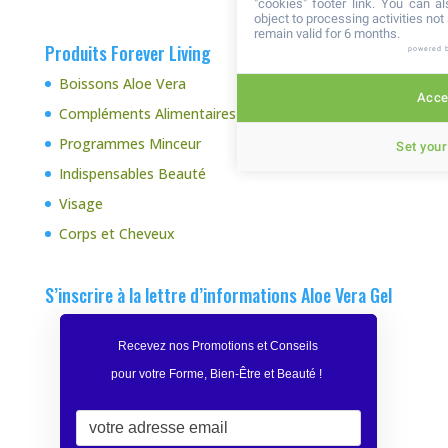
"cookies" footer link
. You can al
object to processing activities no
remain valid for 6 months.
Produits Forever Living
powered 
Boissons Aloe Vera
Accep
Compléments Alimentaires
Programmes Minceur
Set your
Indispensables Beauté
Visage
Corps et Cheveux
S’inscrire à la lettre d’informations Aloe Vera Gel
Recevez nos Promotions et Conseils
pour votre Forme, Bien-Être et Beauté
!