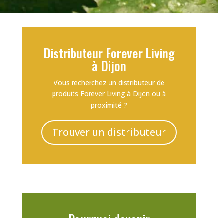
Distributeur Forever Living
à Dijon
Vous recherchez un distributeur de
produits Forever Living à Dijon ou à
proximité ?
Trouver un distributeur