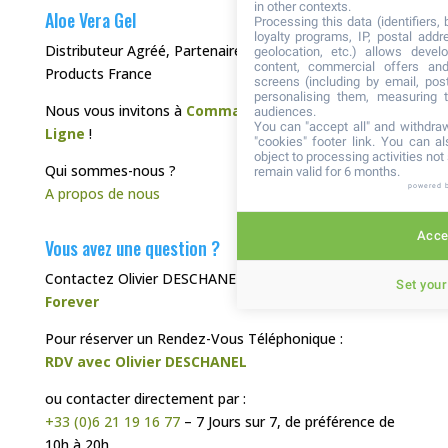
in other contexts.
Aloe Vera Gel
Processing this data (identifiers,
loyalty programs, IP, postal add
Distributeur Agréé, Partenaire de Forever Living
geolocation, etc.) allows devel
content, commercial offers an
Products France
screens (including by email, pos
personalising them, measuring t
Nous vous invitons à
Commander directement en
audiences.
You can "accept all" and withdraw
Ligne
!
"cookies" footer link
. You can al
object to processing activities no
Qui sommes-nous ?
remain valid for 6 months.
powered 
A propos de nous
Accep
Vous avez une question ?
Contactez Olivier DESCHANEL, votre
Distributeur
Set your
Forever
Pour réserver un Rendez-Vous Téléphonique :
RDV avec Olivier DESCHANEL
ou contacter directement par :
+33 (0)6 21 19 16 77
– 7 Jours sur 7, de préférence de
10h à 20h