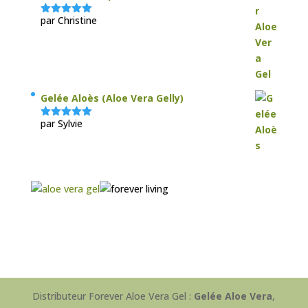
par Christine
Note
5
sur
5
Gelée Aloès (Aloe Vera Gelly)
par Sylvie
Note
5
sur
5
Distributeur Forever Aloe Vera Gel :
Gelée Aloe Vera
,