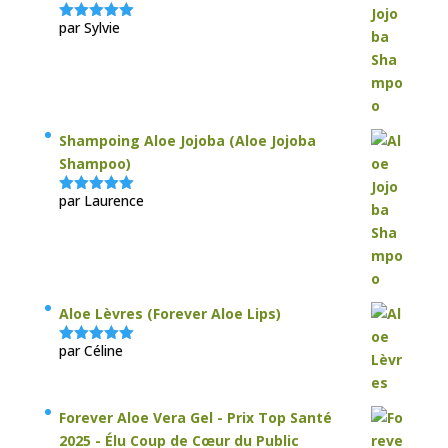
par Sylvie
Note
5
sur
5
Shampoing Aloe Jojoba (Aloe Jojoba
Shampoo)
par Laurence
Note
5
sur
5
Aloe Lèvres (Forever Aloe Lips)
par Céline
Note
5
sur
5
Forever Aloe Vera Gel - Prix Top Santé
2025 - Élu Coup de Cœur du Public