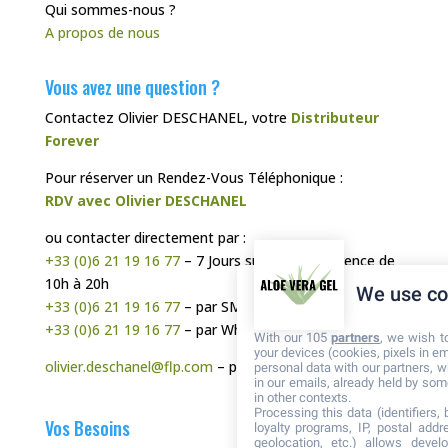
Qui sommes-nous ?
A propos de nous
Vous avez une question ?
Contactez Olivier DESCHANEL, votre
Distributeur
Forever
Pour réserver un Rendez-Vous Téléphonique :
RDV avec Olivier DESCHANEL
ou contacter directement par :
+33 (0)6 21 19 16 77
– 7 Jours sur 7, de préférence de
10h à 20h
We use co
+33 (0)6 21 19 16 77
– par SMS
+33 (0)6 21 19 16 77
– par WhatsApp
With our 105
partners
, we wish t
your devices (cookies, pixels in em
olivier.deschanel@flp.com
– par Mail
personal data with our partners, w
in our emails, already held by some
in other contexts.
Processing this data (identifiers,
Vos Besoins
loyalty programs, IP, postal add
geolocation, etc.) allows devel