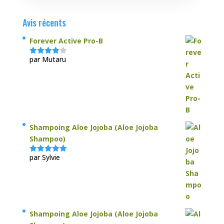
Avis récents
Forever Active Pro-B
par Mutaru
Note
4
sur 5
Shampoing Aloe Jojoba (Aloe Jojoba
Shampoo)
par Sylvie
Note
5
sur
5
Shampoing Aloe Jojoba (Aloe Jojoba