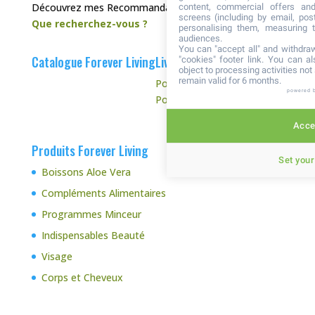
Découvrez mes Recommandations :
content, commercial offers an
screens (including by email, pos
Que recherchez-vous ?
personalising them, measuring t
audiences.
You can "accept all" and withdraw
Catalogue Forever Living
Livraison et Retour
"cookies" footer link
. You can al
object to processing activities no
remain valid for 6 months.
Politique d’expédition
powered 
Politique de retour
Accep
Produits Forever Living
Set your
Boissons Aloe Vera
Compléments Alimentaires
Programmes Minceur
Indispensables Beauté
Visage
Corps et Cheveux