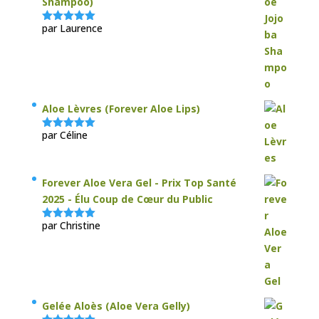
Shampoo)
par Laurence
Note
5
sur
5
Aloe Lèvres (Forever Aloe Lips)
par Céline
Note
5
sur
5
Forever Aloe Vera Gel - Prix Top Santé
2025 - Élu Coup de Cœur du Public
par Christine
Note
5
sur
5
Gelée Aloès (Aloe Vera Gelly)