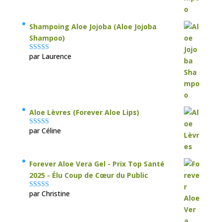
Shampoing Aloe Jojoba (Aloe Jojoba
Shampoo)
par Laurence
Note
5
sur 5
Aloe Lèvres (Forever Aloe Lips)
par Céline
Note
5
sur 5
Forever Aloe Vera Gel - Prix Top Santé
2025 - Élu Coup de Cœur du Public
par Christine
Note
5
sur 5