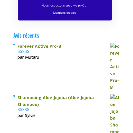
Nous respectons votre vie privée
Mentions légales
Avis récents
Forever Active Pro-B
par Mutaru
Note
4
sur
5
Shampoing Aloe Jojoba (Aloe Jojoba
Shampoo)
par Sylvie
Note
5
sur 5