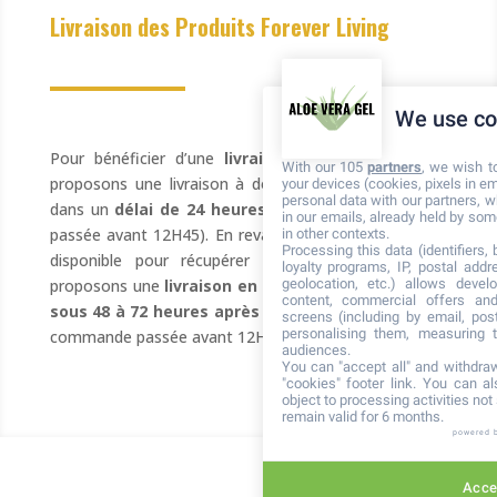
Livraison des Produits Forever Living
We use co
Pour bénéficier d’une
livraison rapide
, nous vous
With our 105
partners
, we wish t
proposons une livraison à domicile avec Chronopost
your devices (cookies, pixels in em
personal data with our partners, w
dans un
délai de 24 heures
(pour toute commande
in our emails, already held by some
passée avant 12H45). En revanche, si vous n’êtes pas
in other contexts.
Processing this data (identifiers,
disponible pour récupérer votre colis, nous vous
loyalty programs, IP, postal add
geolocation, etc.) allows devel
proposons une
livraison en relais colis Chronopost
content, commercial offers an
sous 48 à 72 heures après l’expédition
(pour toute
screens (including by email, pos
personalising them, measuring t
commande passée avant 12H45).
audiences.
You can "accept all" and withdraw
"cookies" footer link
. You can al
object to processing activities no
remain valid for 6 months.
powered 
Accep