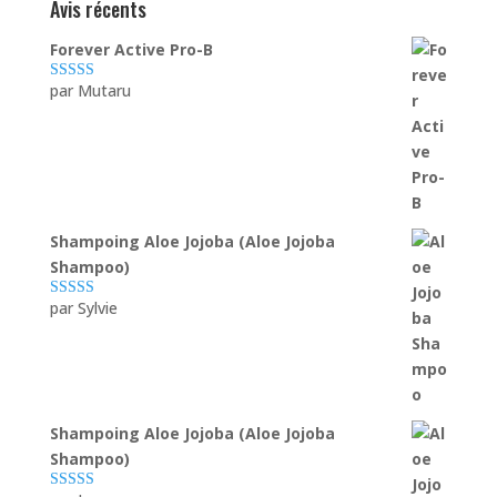
Avis récents
Forever Active Pro-B
par Mutaru
Note
4
sur
5
Shampoing Aloe Jojoba (Aloe Jojoba
Shampoo)
par Sylvie
Note
5
sur 5
Shampoing Aloe Jojoba (Aloe Jojoba
Shampoo)