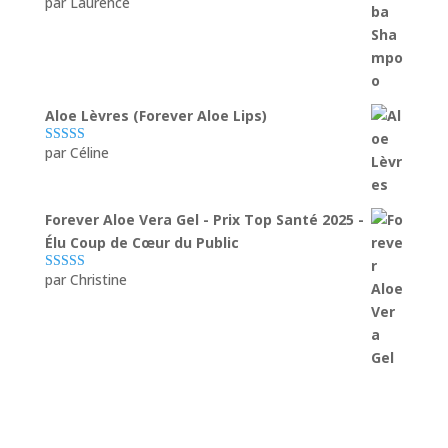
par Laurence
Note
5
sur 5
Aloe Lèvres (Forever Aloe Lips)
par Céline
Note
5
sur 5
Forever Aloe Vera Gel - Prix Top Santé 2025 -
Élu Coup de Cœur du Public
par Christine
Note
5
sur 5