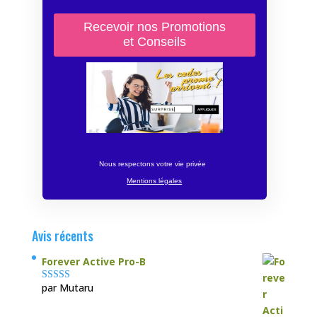
Nous respectons votre vie privée
Mentions légales
Avis récents
Forever Active Pro-B
par Mutaru
Note
4
sur
5