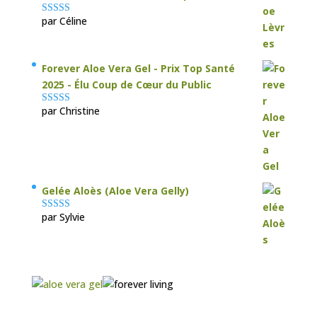
par Céline
Note
5
sur 5
Forever Aloe Vera Gel - Prix Top Santé
2025 - Élu Coup de Cœur du Public
par Christine
Note
5
sur 5
Gelée Aloès (Aloe Vera Gelly)
par Sylvie
Note
5
sur 5