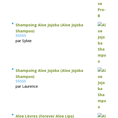
Shampoing Aloe Jojoba (Aloe Jojoba
Shampoo)
par Sylvie
Note
5
sur 5
Shampoing Aloe Jojoba (Aloe Jojoba
Shampoo)
par Laurence
Note
5
sur 5
Aloe Lèvres (Forever Aloe Lips)