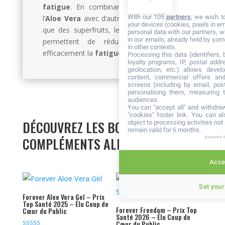
fatigue
. En combinant les bienfaits de
With our 105
partners
, we wish t
l’
Aloe Vera
avec d’autres ingrédients, tels
your devices (cookies, pixels in em
que des superfruits, les produits Forever
personal data with our partners, w
in our emails, already held by some
permettent de réduire d’autant plus
in other contexts.
efficacement la
fatigue
!
Processing this data (identifiers,
loyalty programs, IP, postal add
geolocation, etc.) allows devel
content, commercial offers an
screens (including by email, pos
personalising them, measuring t
audiences.
You can "accept all" and withdraw
"cookies" footer link
. You can al
DÉCOUVREZ LES BOISSONS &
object to processing activities no
remain valid for 6 months.
COMPLÉMENTS ALIMENTAIRES
powered 
Accep
Set your
Forever Aloe Vera Gel – Prix
Top Santé 2025 – Élu Coup de
Forever Freedom – Prix Top
Cœur du Public
Santé 2026 – Élu Coup de
Cœur du Public