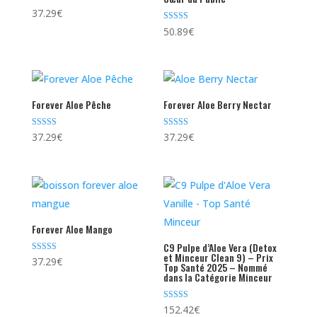
Note
37.29
€
4.68
sur 5
Note
50.89
€
4.54
sur 5
Forever Aloe Pêche
Forever Aloe Berry Nectar
Note
Note
37.29
€
37.29
€
5.00
4.65
sur 5
sur 5
Forever Aloe Mango
C9 Pulpe d’Aloe Vera (Detox
et Minceur Clean 9) – Prix
Note
37.29
€
Top Santé 2025 – Nommé
5.00
dans la Catégorie Minceur
sur 5
Note
152.42
€
4.85