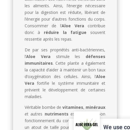
les aliments. Ainsi, l’énergie nécessaire
pour la digestion est réduite, libérant de
l’énergie pour d’autres fonctions du corps.
Consommer de l’
Aloe Vera
contribue
donc à
réduire la fatigue
souvent
ressentie après les repas.
De par ses propriétés anti-bactériennes,
l’
Aloe Vera
stimule les
défenses
immunitaires
. Cette plante a également
la capacité d’aider à maintenir un bon taux
d’oxygénation des cellules. Ainsi, l’
Aloe
Vera
fortifie le système immunitaire et
prévient le développement de certaines
maladies.
Véritable bombe de
vitamines
,
minéraux
et autres
nutriments
essentiels au bon
fonctionnement du corps, l’
Aloe Vera
est
We use co
un atout de taille pour
lutter contre la